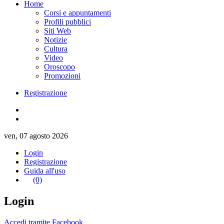
Home
Corsi e appuntamenti
Profili pubblici
Siti Web
Notizie
Cultura
Video
Oroscopo
Promozioni
Registrazione
ven, 07 agosto 2026
Login
Registrazione
Guida all'uso
(0)
Login
Accedi tramite Facebook