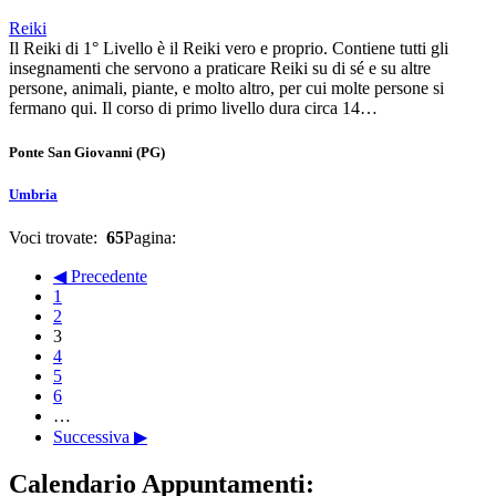
Reiki
Il Reiki di 1° Livello è il Reiki vero e proprio. Contiene tutti gli
insegnamenti che servono a praticare Reiki su di sé e su altre
persone, animali, piante, e molto altro, per cui molte persone si
fermano qui. Il corso di primo livello dura circa 14…
Ponte San Giovanni
(PG)
Umbria
Voci trovate:
65
Pagina:
◀ Precedente
1
2
3
4
5
6
…
Successiva ▶
Calendario Appuntamenti: