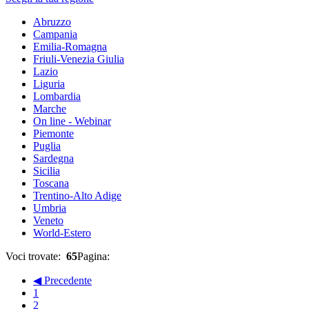
Abruzzo
Campania
Emilia-Romagna
Friuli-Venezia Giulia
Lazio
Liguria
Lombardia
Marche
On line - Webinar
Piemonte
Puglia
Sardegna
Sicilia
Toscana
Trentino-Alto Adige
Umbria
Veneto
World-Estero
Voci trovate:
65
Pagina:
◀ Precedente
1
2