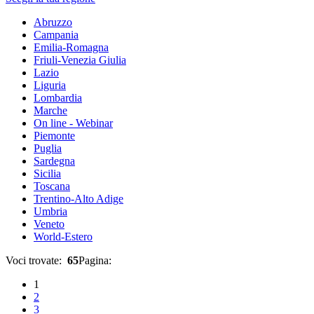
Abruzzo
Campania
Emilia-Romagna
Friuli-Venezia Giulia
Lazio
Liguria
Lombardia
Marche
On line - Webinar
Piemonte
Puglia
Sardegna
Sicilia
Toscana
Trentino-Alto Adige
Umbria
Veneto
World-Estero
Voci trovate:
65
Pagina:
1
2
3