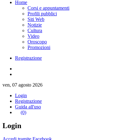
Home
Corsi e appuntamenti
Profili pubblici
Siti Web
Notizie
Cultura
Video
Oroscopo
Promozioni
Registrazione
ven, 07 agosto 2026
Login
Registrazione
Guida all'uso
(0)
Login
Accedi tramite Facebook