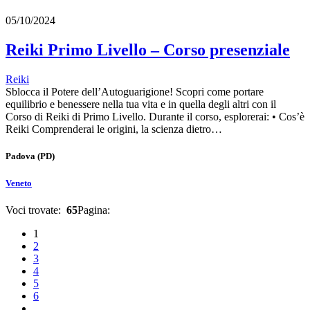
05/10/2024
Reiki Primo Livello – Corso presenziale
Reiki
Sblocca il Potere dell’Autoguarigione! Scopri come portare
equilibrio e benessere nella tua vita e in quella degli altri con il
Corso di Reiki di Primo Livello. Durante il corso, esplorerai: • Cos’è
Reiki Comprenderai le origini, la scienza dietro…
Padova
(PD)
Veneto
Voci trovate:
65
Pagina:
1
2
3
4
5
6
…