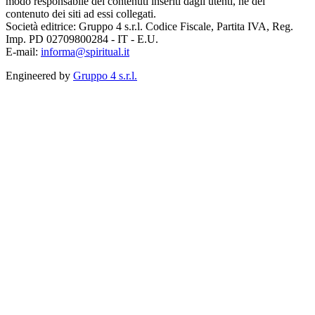
modo responsabile dei contenuti inseriti dagli utenti, né del
contenuto dei siti ad essi collegati.
Società editrice: Gruppo 4 s.r.l. Codice Fiscale, Partita IVA, Reg.
Imp. PD 02709800284 - IT - E.U.
E-mail:
informa@spiritual.it
Engineered by
Gruppo 4 s.r.l.