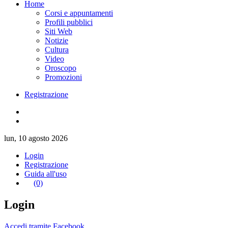
Home
Corsi e appuntamenti
Profili pubblici
Siti Web
Notizie
Cultura
Video
Oroscopo
Promozioni
Registrazione
lun, 10 agosto 2026
Login
Registrazione
Guida all'uso
(0)
Login
Accedi tramite Facebook