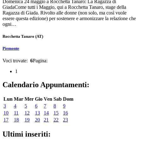
Domenica 24 maggio a Rocchetta Tanaro: La Ragazza di
GiadaCome tutti i Maggio, qui a Rocchetta Tanaro, stage della
Ragazza di Giada. Rivolto alle donne (non solo, ma così vuole
essere questa edizione) per sostenere e armonizzare la relazione che
ogni…
Rocchetta Tanaro
(AT)
Piemonte
Voci trovate:
6
Pagina:
1
Calendario Appuntamenti:
Lun
Mar
Mer
Gio
Ven
Sab
Dom
3
4
5
6
7
8
9
10
11
12
13
14
15
16
17
18
19
20
21
22
23
Ultimi inseriti: