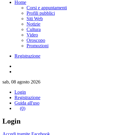
Home
Corsi e appuntamenti
Profili pubblici
Siti Web
Notizie
Cultura
Video
Oroscopo
Promozioni
Registrazione
sab, 08 agosto 2026
Login
Registrazione
Guida all'uso
(0)
Login
Accedi tramite Facebook