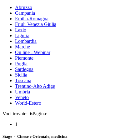
Abruzzo
Campania
Emilia-Romagna
Friuli-Venezia Giulia
Lazio
Liguria
Lombardia
Marche
On line - Webinar
Piemonte
Puglia
Sardegna
Sicilia
Toscana
Trentino-Alto Adige
Umbria
Veneto
World-Estero
Voci trovate:
6
Pagina:
1
Stage - Cinese e Orientale, medicina