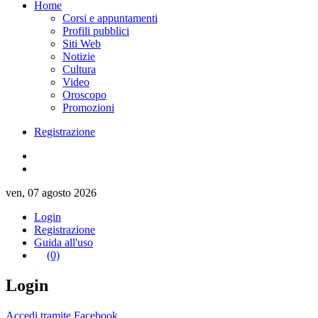
Home
Corsi e appuntamenti
Profili pubblici
Siti Web
Notizie
Cultura
Video
Oroscopo
Promozioni
Registrazione
ven, 07 agosto 2026
Login
Registrazione
Guida all'uso
(0)
Login
Accedi tramite Facebook