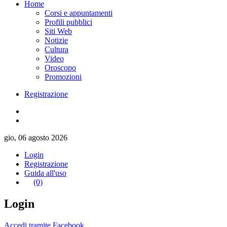
Home
Corsi e appuntamenti
Profili pubblici
Siti Web
Notizie
Cultura
Video
Oroscopo
Promozioni
Registrazione
gio, 06 agosto 2026
Login
Registrazione
Guida all'uso
(0)
Login
Accedi tramite Facebook