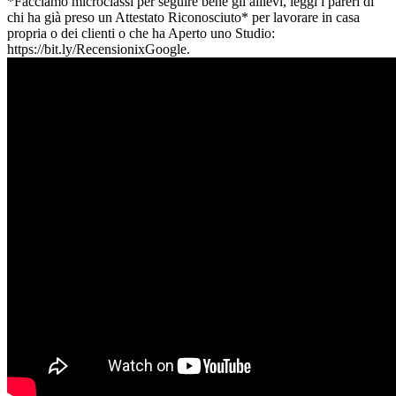
*Facciamo microclassi per seguire bene gli allievi, leggi i pareri di
chi ha già preso un Attestato Riconosciuto* per lavorare in casa
propria o dei clienti o che ha Aperto uno Studio:
https://bit.ly/RecensionixGoogle.