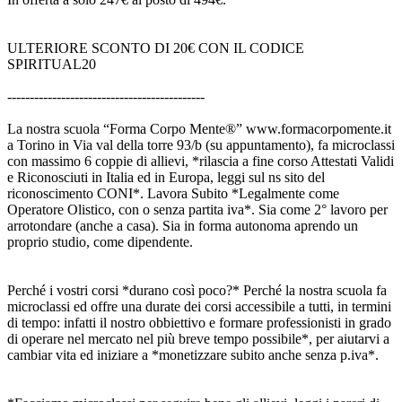
ULTERIORE SCONTO DI 20€ CON IL CODICE
SPIRITUAL20
--------------------------------------------
La nostra scuola “Forma Corpo Mente®” www.formacorpomente.it
a Torino in Via val della torre 93/b (su appuntamento), fa microclassi
con massimo 6 coppie di allievi, *rilascia a fine corso Attestati Validi
e Riconosciuti in Italia ed in Europa, leggi sul ns sito del
riconoscimento CONI*. Lavora Subito *Legalmente come
Operatore Olistico, con o senza partita iva*. Sia come 2° lavoro per
arrotondare (anche a casa). Sia in forma autonoma aprendo un
proprio studio, come dipendente.
Perché i vostri corsi *durano così poco?* Perché la nostra scuola fa
microclassi ed offre una durate dei corsi accessibile a tutti, in termini
di tempo: infatti il nostro obbiettivo e formare professionisti in grado
di operare nel mercato nel più breve tempo possibile*, per aiutarvi a
cambiar vita ed iniziare a *monetizzare subito anche senza p.iva*.