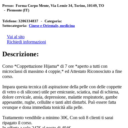
Presso:
Forma Corpo Mente, Via Lemie 34, Torino, 10149, TO
-
Piemonte
(IT)
Telefono:
3206334837 -
Categoria:
Sottocategoria:
Cinese e Orientale, medicina
Vai al sito
Richiedi informazioni
Descrizione:
Corso *Coppettazione Hijama* di 7 ore *aperto a tutti con
microclassi di massimo 4 coppie,* ed Attestato Riconosciuto a fine
corso.
Impara questa tecnica (di aspirazione della pelle con delle coppette
di vetro o di silicone) utile per emicranie, sciatica, mal di schiena,
dolore cervicale, ansia, depressione, malattie respiratorie, gambe
appesantite, rughe, cellulite e tanti altri disturbi. Può essere fatta
ovunque e dona immediata tonicità alla pelle.
Trattamento vendibile a minimo 30€, Con soli 8 clienti ti sarai
ripagato il corso.
In offerta a solo 247€ al posto di 494€.