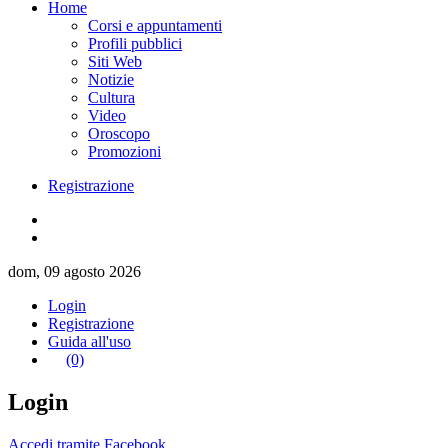
Home
Corsi e appuntamenti
Profili pubblici
Siti Web
Notizie
Cultura
Video
Oroscopo
Promozioni
Registrazione
dom, 09 agosto 2026
Login
Registrazione
Guida all'uso
(0)
Login
Accedi tramite Facebook