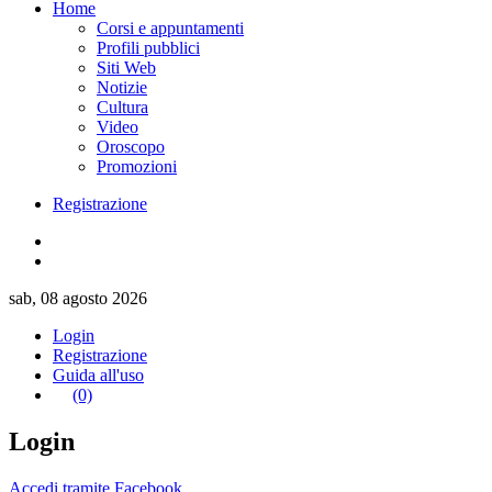
Home
Corsi e appuntamenti
Profili pubblici
Siti Web
Notizie
Cultura
Video
Oroscopo
Promozioni
Registrazione
sab, 08 agosto 2026
Login
Registrazione
Guida all'uso
(0)
Login
Accedi tramite Facebook