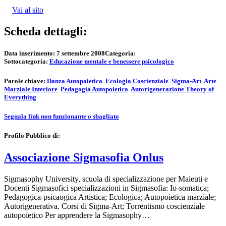
Vai al sito
Scheda dettagli:
Data inserimento:
7 settembre 2008
Categoria:
Sottocategoria:
Educazione mentale e benessere psicologico
Parole chiave:
Danza Autopoietica
Ecologia Coscienziale
Sigma-Art
Arte
Marziale Interiore
Pedagogia Autopoietica
Autorigenerazione Theory of
Everything
Segnala link non funzionante o sbagliato
Profilo Pubblico di:
Associazione Sigmasofia Onlus
Sigmasophy University, scuola di specializzazione per Maieuti e
Docenti Sigmasofici specializzazioni in Sigmasofia: Io-somatica;
Pedagogica-psicaogica Artistica; Ecologica; Autopoietica marziale;
Autorigenerativa. Corsi di Sigma-Art; Torrentismo coscienziale
autopoietico Per apprendere la Sigmasophy…