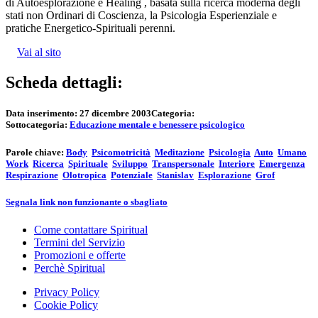
di Autoesplorazione e Healing , basata sulla ricerca moderna degli
stati non Ordinari di Coscienza, la Psicologia Esperienziale e
pratiche Energetico-Spirituali perenni.
Vai al sito
Scheda dettagli:
Data inserimento:
27 dicembre 2003
Categoria:
Sottocategoria:
Educazione mentale e benessere psicologico
Parole chiave:
Body
Psicomotricità
Meditazione
Psicologia
Auto
Umano
Work
Ricerca
Spirituale
Sviluppo
Transpersonale
Interiore
Emergenza
Respirazione
Olotropica
Potenziale
Stanislav
Esplorazione
Grof
Segnala link non funzionante o sbagliato
Come contattare Spiritual
Termini del Servizio
Promozioni e offerte
Perchè Spiritual
Privacy Policy
Cookie Policy