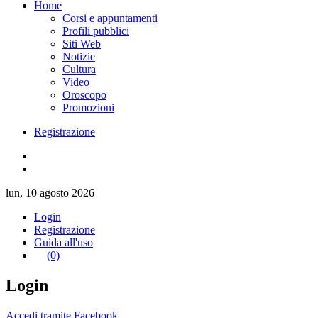
Home
Corsi e appuntamenti
Profili pubblici
Siti Web
Notizie
Cultura
Video
Oroscopo
Promozioni
Registrazione
lun, 10 agosto 2026
Login
Registrazione
Guida all'uso
(0)
Login
Accedi tramite Facebook