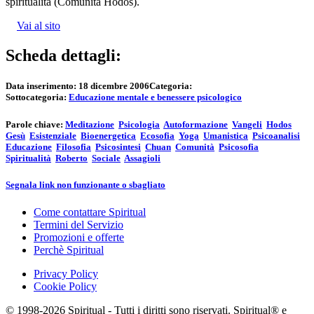
spiritualità (Comunità Hodos).
Vai al sito
Scheda dettagli:
Data inserimento:
18 dicembre 2006
Categoria:
Sottocategoria:
Educazione mentale e benessere psicologico
Parole chiave:
Meditazione
Psicologia
Autoformazione
Vangeli
Hodos
Gesù
Esistenziale
Bioenergetica
Ecosofia
Yoga
Umanistica
Psicoanalisi
Educazione
Filosofia
Psicosintesi
Chuan
Comunità
Psicosofia
Spiritualità
Roberto
Sociale
Assagioli
Segnala link non funzionante o sbagliato
Come contattare Spiritual
Termini del Servizio
Promozioni e offerte
Perchè Spiritual
Privacy Policy
Cookie Policy
© 1998-2026 Spiritual - Tutti i diritti sono riservati. Spiritual® e