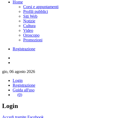
Home
Corsi e appuntamenti
Profili pubblici
Siti Web
Notizie
Cultura
Video
Oroscopo
Promozioni
Registrazione
gio, 06 agosto 2026
Login
Registrazione
Guida all'uso
(0)
Login
Accedi tramite Facebook