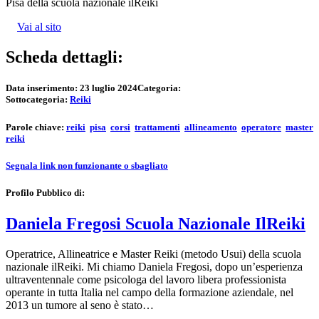
Pisa della scuola nazionale ilReiki
Vai al sito
Scheda dettagli:
Data inserimento:
23 luglio 2024
Categoria:
Sottocategoria:
Reiki
Parole chiave:
reiki
pisa
corsi
trattamenti
allineamento
operatore
master
reiki
Segnala link non funzionante o sbagliato
Profilo Pubblico di:
Daniela Fregosi Scuola Nazionale IlReiki
Operatrice, Allineatrice e Master Reiki (metodo Usui) della scuola
nazionale ilReiki. Mi chiamo Daniela Fregosi, dopo un’esperienza
ultraventennale come psicologa del lavoro libera professionista
operante in tutta Italia nel campo della formazione aziendale, nel
2013 un tumore al seno è stato…