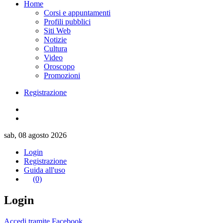
Home
Corsi e appuntamenti
Profili pubblici
Siti Web
Notizie
Cultura
Video
Oroscopo
Promozioni
Registrazione
sab, 08 agosto 2026
Login
Registrazione
Guida all'uso
(0)
Login
Accedi tramite Facebook