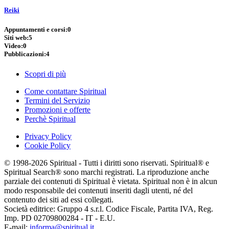
Reiki
Appuntamenti e corsi:
0
Siti web:
5
Video:
0
Pubblicazioni:
4
Scopri di più
Come contattare Spiritual
Termini del Servizio
Promozioni e offerte
Perchè Spiritual
Privacy Policy
Cookie Policy
© 1998-2026 Spiritual - Tutti i diritti sono riservati. Spiritual® e
Spiritual Search® sono marchi registrati. La riproduzione anche
parziale dei contenuti di Spiritual è vietata. Spiritual non è in alcun
modo responsabile dei contenuti inseriti dagli utenti, né del
contenuto dei siti ad essi collegati.
Società editrice: Gruppo 4 s.r.l. Codice Fiscale, Partita IVA, Reg.
Imp. PD 02709800284 - IT - E.U.
E-mail:
informa@spiritual.it