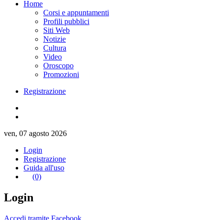
Home
Corsi e appuntamenti
Profili pubblici
Siti Web
Notizie
Cultura
Video
Oroscopo
Promozioni
Registrazione
ven, 07 agosto 2026
Login
Registrazione
Guida all'uso
(0)
Login
Accedi tramite Facebook