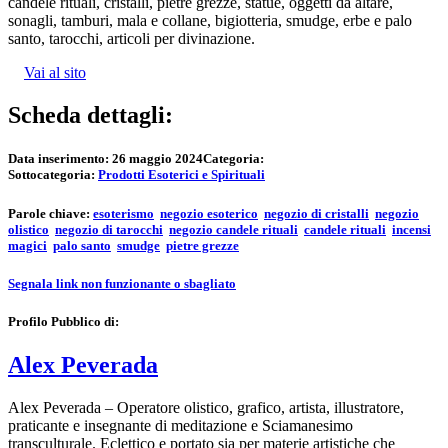
candele rituali, cristalli, pietre grezze, statue, oggetti da altare,
sonagli, tamburi, mala e collane, bigiotteria, smudge, erbe e palo
santo, tarocchi, articoli per divinazione.
Vai al sito
Scheda dettagli:
Data inserimento:
26 maggio 2024
Categoria:
Sottocategoria:
Prodotti Esoterici e Spirituali
Parole chiave:
esoterismo
negozio esoterico
negozio di cristalli
negozio
olistico
negozio di tarocchi
negozio candele rituali
candele rituali
incensi
magici
palo santo
smudge
pietre grezze
Segnala link non funzionante o sbagliato
Profilo Pubblico di:
Alex Peverada
Alex Peverada – Operatore olistico, grafico, artista, illustratore,
praticante e insegnante di meditazione e Sciamanesimo
transculturale. Eclettico e portato sia per materie artistiche che