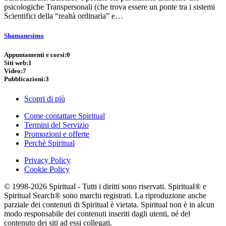
psicologiche Transpersonali (che trova essere un ponte tra i sistemi
Scientifici della “realtà ordinaria” e…
Shamanesimo
Appuntamenti e corsi:
0
Siti web:
1
Video:
7
Pubblicazioni:
3
Scopri di più
Come contattare Spiritual
Termini del Servizio
Promozioni e offerte
Perchè Spiritual
Privacy Policy
Cookie Policy
© 1998-2026 Spiritual - Tutti i diritti sono riservati. Spiritual® e
Spiritual Search® sono marchi registrati. La riproduzione anche
parziale dei contenuti di Spiritual è vietata. Spiritual non è in alcun
modo responsabile dei contenuti inseriti dagli utenti, né del
contenuto dei siti ad essi collegati.