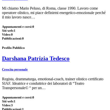
Mi chiamo Mario Peluso, di Roma, classe 1990. Lavoro come
operatore olistico, mi piace definirmi energetico-emozionale perché
il mio lavoro nasce…
Appuntamenti e corsi:
0
Siti web:
1
Video:
0
Pubblicazioni:
0
Profilo Pubblico
Darshana Patrizia Tedesco
Crescita personale
Regista, drammaturga, emotional-coach, trainer olistico certificato
SIAF. Ideatrice e conduttrice dei laboratori di “Teatro
Transpersonale© “ per un…
Appuntamenti e corsi:
0
Siti web:
1
Video:
3
Pubblicazioni:
1