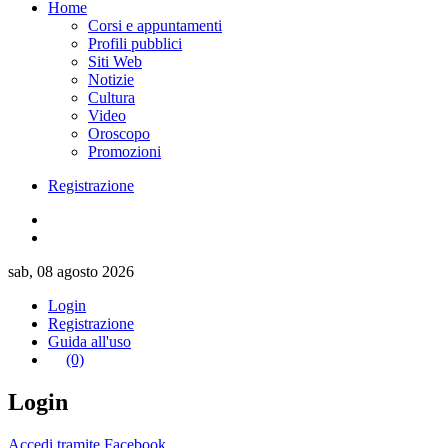
Home
Corsi e appuntamenti
Profili pubblici
Siti Web
Notizie
Cultura
Video
Oroscopo
Promozioni
Registrazione
sab, 08 agosto 2026
Login
Registrazione
Guida all'uso
(0)
Login
Accedi tramite Facebook