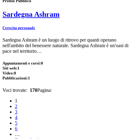
Profilo Pubblico
Sardegna Ashram
Crescita personale
Sardegna Ashram è un luogo di ritrovo per quanti operano
nell'ambito del benessere naturale. Sardegna Ashram è un'oasi di
pace nel territorio…
Appuntamenti e corsi:
0
Siti web:
1
Video:
0
Pubblicazioni:
1
Voci trovate:
170
Pagina:
1
2
3
4
5
6
…