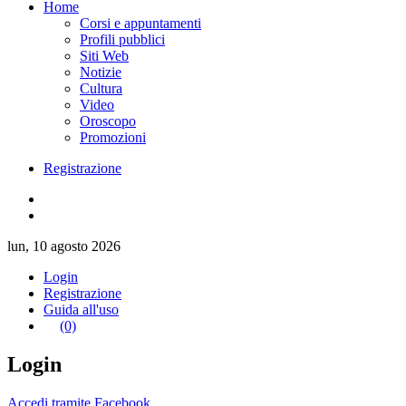
Home
Corsi e appuntamenti
Profili pubblici
Siti Web
Notizie
Cultura
Video
Oroscopo
Promozioni
Registrazione
lun, 10 agosto 2026
Login
Registrazione
Guida all'uso
(0)
Login
Accedi tramite Facebook