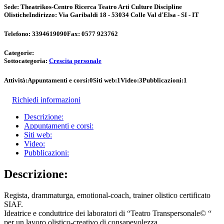
Sede:
Theatrikos-Centro Ricerca Teatro Arti Culture Discipline
Olistiche
Indirizzo:
Via Garibaldi 18 - 53034 Colle Val d'Elsa - SI - IT
Telefono:
3394619090
Fax:
0577 923762
Categorie:
Sottocategoria:
Crescita personale
Attività:
Appuntamenti e corsi:
0
Siti web:
1
Video:
3
Pubblicazioni:
1
Richiedi informazioni
Descrizione:
Appuntamenti e corsi:
Siti web:
Video:
Pubblicazioni:
Descrizione:
Regista, drammaturga, emotional-coach, trainer olistico certificato
SIAF.
Ideatrice e conduttrice dei laboratori di “Teatro Transpersonale© “
per un lavoro olistico-creativo di consapevolezza.