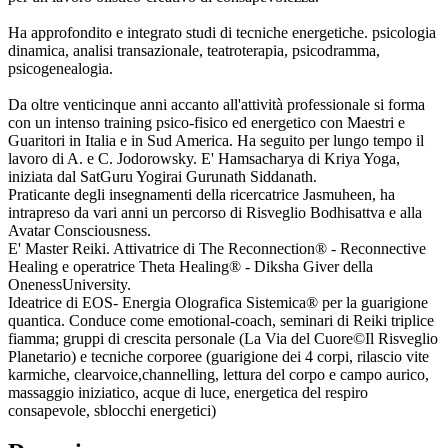
Ha approfondito e integrato studi di tecniche energetiche. psicologia
dinamica, analisi transazionale, teatroterapia, psicodramma,
psicogenealogia.
Da oltre venticinque anni accanto all'attività professionale si forma
con un intenso training psico-fisico ed energetico con Maestri e
Guaritori in Italia e in Sud America. Ha seguito per lungo tempo il
lavoro di A. e C. Jodorowsky. E' Hamsacharya di Kriya Yoga,
iniziata dal SatGuru Yogirai Gurunath Siddanath.
Praticante degli insegnamenti della ricercatrice Jasmuheen, ha
intrapreso da vari anni un percorso di Risveglio Bodhisattva e alla
Avatar Consciousness.
E' Master Reiki. Attivatrice di The Reconnection® - Reconnective
Healing e operatrice Theta Healing® - Diksha Giver della
OnenessUniversity.
Ideatrice di EOS- Energia Olografica Sistemica® per la guarigione
quantica. Conduce come emotional-coach, seminari di Reiki triplice
fiamma; gruppi di crescita personale (La Via del Cuore©Il Risveglio
Planetario) e tecniche corporee (guarigione dei 4 corpi, rilascio vite
karmiche, clearvoice,channelling, lettura del corpo e campo aurico,
massaggio iniziatico, acque di luce, energetica del respiro
consapevole, sblocchi energetici)