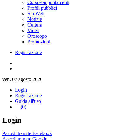
Corsi e appuntamenti
Profili pubblici
Siti Web
Notizie
Cultura
Video
Oroscopo
Promozioni
Registrazione
ven, 07 agosto 2026
Login
Registrazione
Guida all'uso
(0)
Login
Accedi tramite Facebook
Accedi tramite Google