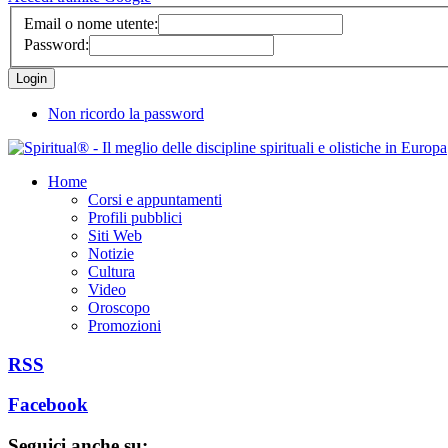
Email o nome utente:
Password:
Non ricordo la password
Home
Corsi e appuntamenti
Profili pubblici
Siti Web
Notizie
Cultura
Video
Oroscopo
Promozioni
RSS
Facebook
Seguici anche su: