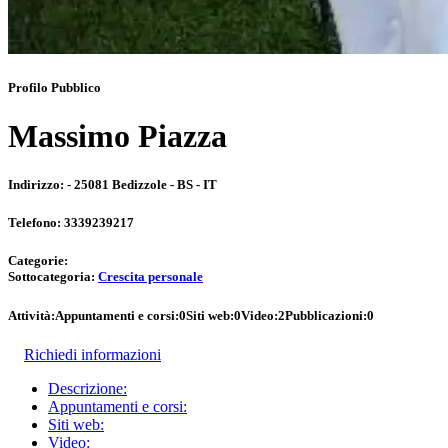
Profilo Pubblico
Massimo Piazza
Indirizzo:
- 25081 Bedizzole - BS - IT
Telefono:
3339239217
Categorie:
Sottocategoria:
Crescita personale
Attività:
Appuntamenti e corsi:
0
Siti web:
0
Video:
2
Pubblicazioni:
0
Richiedi informazioni
Descrizione:
Appuntamenti e corsi:
Siti web:
Video: