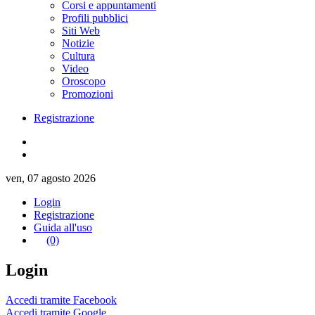
Corsi e appuntamenti
Profili pubblici
Siti Web
Notizie
Cultura
Video
Oroscopo
Promozioni
Registrazione
ven, 07 agosto 2026
Login
Registrazione
Guida all'uso
(0)
Login
Accedi tramite Facebook
Accedi tramite Google