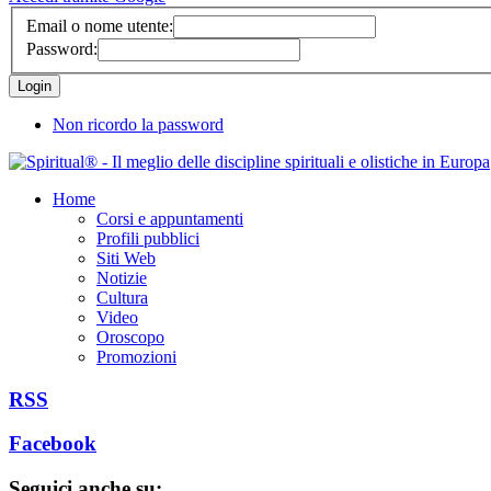
Email o nome utente:
Password:
Non ricordo la password
Home
Corsi e appuntamenti
Profili pubblici
Siti Web
Notizie
Cultura
Video
Oroscopo
Promozioni
RSS
Facebook
Seguici anche su: