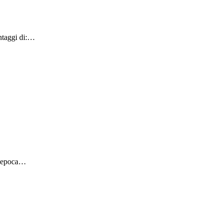
antaggi di:…
 d'epoca…