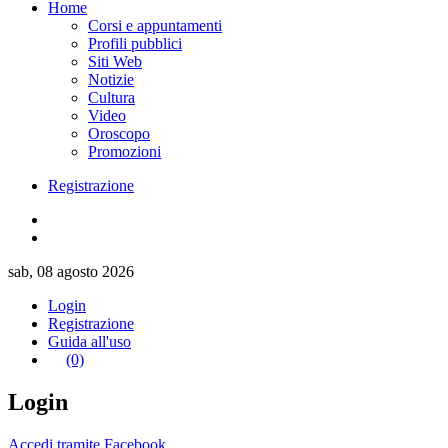
Home
Corsi e appuntamenti
Profili pubblici
Siti Web
Notizie
Cultura
Video
Oroscopo
Promozioni
Registrazione
sab, 08 agosto 2026
Login
Registrazione
Guida all'uso
(0)
Login
Accedi tramite Facebook