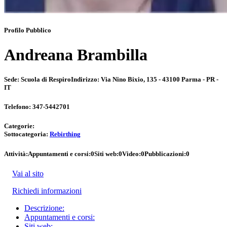
Profilo Pubblico
Andreana Brambilla
Sede:
Scuola di Respiro
Indirizzo:
Via Nino Bixio, 135 - 43100 Parma - PR -
IT
Telefono:
347-5442701
Categorie:
Sottocategoria:
Rebirthing
Attività:
Appuntamenti e corsi:
0
Siti web:
0
Video:
0
Pubblicazioni:
0
Vai al sito
Richiedi informazioni
Descrizione:
Appuntamenti e corsi:
Siti web: