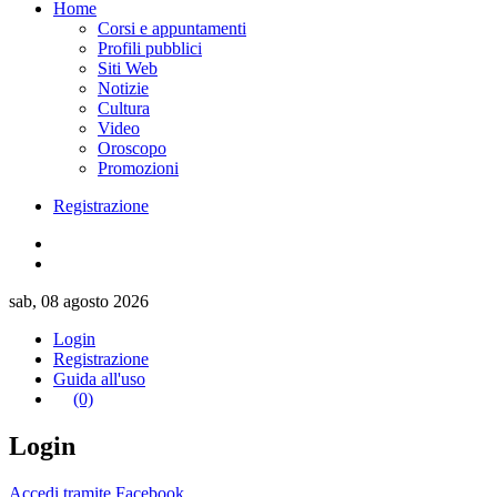
Home
Corsi e appuntamenti
Profili pubblici
Siti Web
Notizie
Cultura
Video
Oroscopo
Promozioni
Registrazione
sab, 08 agosto 2026
Login
Registrazione
Guida all'uso
(0)
Login
Accedi tramite Facebook