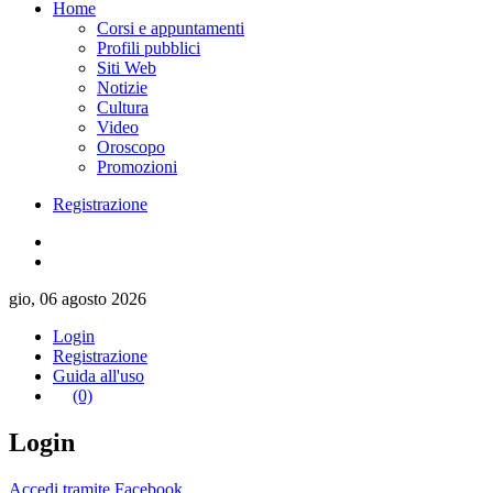
Home
Corsi e appuntamenti
Profili pubblici
Siti Web
Notizie
Cultura
Video
Oroscopo
Promozioni
Registrazione
gio, 06 agosto 2026
Login
Registrazione
Guida all'uso
(0)
Login
Accedi tramite Facebook