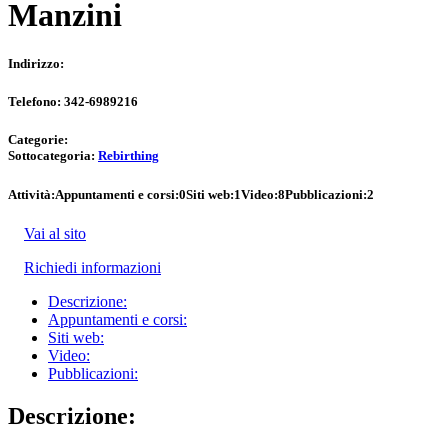
Manzini
Indirizzo:
Telefono:
342-6989216
Categorie:
Sottocategoria:
Rebirthing
Attività:
Appuntamenti e corsi:
0
Siti web:
1
Video:
8
Pubblicazioni:
2
Vai al sito
Richiedi informazioni
Descrizione:
Appuntamenti e corsi:
Siti web:
Video:
Pubblicazioni:
Descrizione: