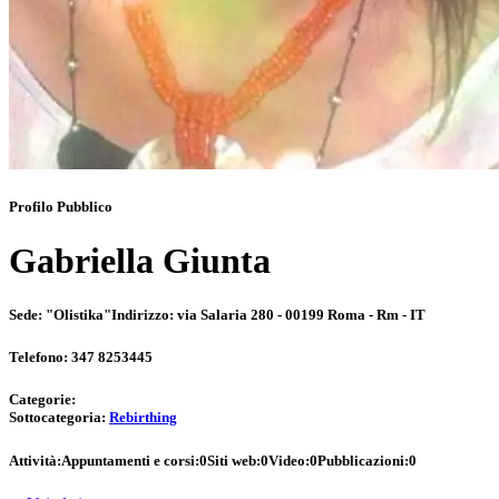
Profilo Pubblico
Gabriella Giunta
Sede:
"Olistika"
Indirizzo:
via Salaria 280 - 00199 Roma - Rm - IT
Telefono:
347 8253445
Categorie:
Sottocategoria:
Rebirthing
Attività:
Appuntamenti e corsi:
0
Siti web:
0
Video:
0
Pubblicazioni:
0