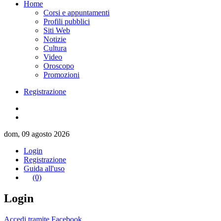
Home
Corsi e appuntamenti
Profili pubblici
Siti Web
Notizie
Cultura
Video
Oroscopo
Promozioni
Registrazione
dom, 09 agosto 2026
Login
Registrazione
Guida all'uso
(0)
Login
Accedi tramite Facebook