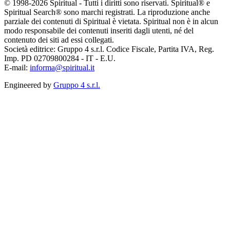
© 1998-2026 Spiritual - Tutti i diritti sono riservati. Spiritual® e
Spiritual Search® sono marchi registrati. La riproduzione anche
parziale dei contenuti di Spiritual è vietata. Spiritual non è in alcun
modo responsabile dei contenuti inseriti dagli utenti, né del
contenuto dei siti ad essi collegati.
Società editrice: Gruppo 4 s.r.l. Codice Fiscale, Partita IVA, Reg.
Imp. PD 02709800284 - IT - E.U.
E-mail:
informa@spiritual.it
Engineered by
Gruppo 4 s.r.l.