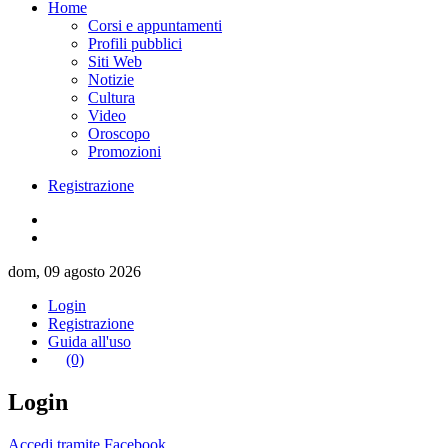
Home
Corsi e appuntamenti
Profili pubblici
Siti Web
Notizie
Cultura
Video
Oroscopo
Promozioni
Registrazione
dom, 09 agosto 2026
Login
Registrazione
Guida all'uso
(0)
Login
Accedi tramite Facebook