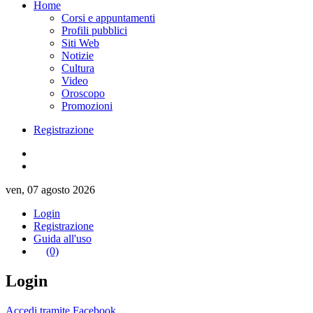
Home
Corsi e appuntamenti
Profili pubblici
Siti Web
Notizie
Cultura
Video
Oroscopo
Promozioni
Registrazione
ven, 07 agosto 2026
Login
Registrazione
Guida all'uso
(0)
Login
Accedi tramite Facebook