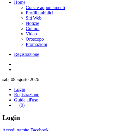
Home
Corsi e appuntamenti
Profili pubblici
Siti Web
Notizie
Cultura
Video
Oroscopo
Promozioni
Registrazione
sab, 08 agosto 2026
Login
Registrazione
Guida all'uso
(0)
Login
Accedi tramite Facebook