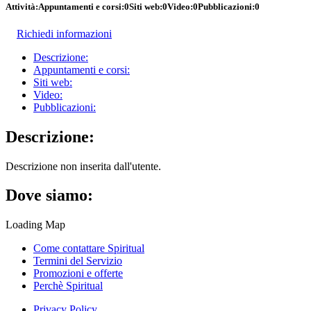
Attività:
Appuntamenti e corsi:
0
Siti web:
0
Video:
0
Pubblicazioni:
0
Richiedi informazioni
Descrizione:
Appuntamenti e corsi:
Siti web:
Video:
Pubblicazioni:
Descrizione:
Descrizione non inserita dall'utente.
Dove siamo:
Loading Map
Come contattare Spiritual
Termini del Servizio
Promozioni e offerte
Perchè Spiritual
Privacy Policy