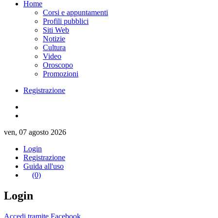
Home
Corsi e appuntamenti
Profili pubblici
Siti Web
Notizie
Cultura
Video
Oroscopo
Promozioni
Registrazione
ven, 07 agosto 2026
Login
Registrazione
Guida all'uso
(0)
Login
Accedi tramite Facebook