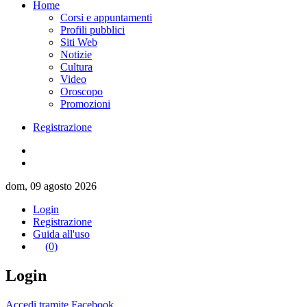
Home
Corsi e appuntamenti
Profili pubblici
Siti Web
Notizie
Cultura
Video
Oroscopo
Promozioni
Registrazione
dom, 09 agosto 2026
Login
Registrazione
Guida all'uso
(0)
Login
Accedi tramite Facebook