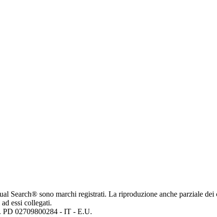
ritual Search® sono marchi registrati. La riproduzione anche parziale dei 
 ad essi collegati.
mp. PD 02709800284 - IT - E.U.