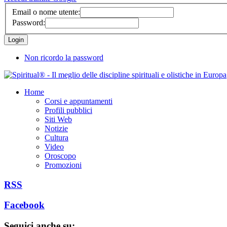
Email o nome utente:
Password:
Non ricordo la password
Home
Corsi e appuntamenti
Profili pubblici
Siti Web
Notizie
Cultura
Video
Oroscopo
Promozioni
RSS
Facebook
Seguici anche su: