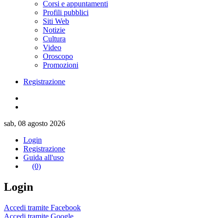
Corsi e appuntamenti
Profili pubblici
Siti Web
Notizie
Cultura
Video
Oroscopo
Promozioni
Registrazione
sab, 08 agosto 2026
Login
Registrazione
Guida all'uso
(0)
Login
Accedi tramite Facebook
Accedi tramite Google