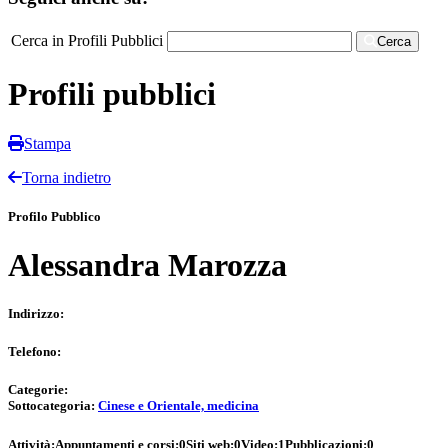
Cerca in Profili Pubblici
Cerca
Profili pubblici
Stampa
Torna indietro
Profilo Pubblico
Alessandra Marozza
Indirizzo:
Telefono:
Categorie:
Sottocategoria:
Cinese e Orientale, medicina
Attività:
Appuntamenti e corsi:
0
Siti web:
0
Video:
1
Pubblicazioni:
0