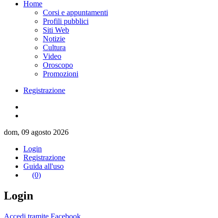
Home
Corsi e appuntamenti
Profili pubblici
Siti Web
Notizie
Cultura
Video
Oroscopo
Promozioni
Registrazione
dom, 09 agosto 2026
Login
Registrazione
Guida all'uso
(0)
Login
Accedi tramite Facebook