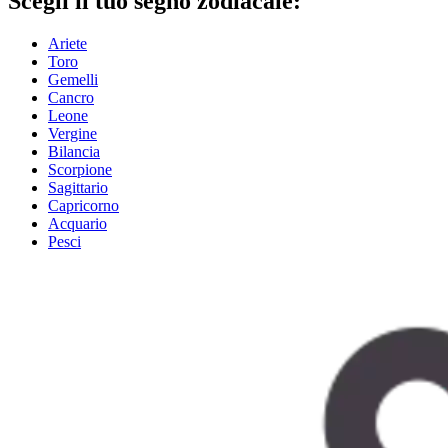
Scegli il tuo segno zodiacale:
Ariete
Toro
Gemelli
Cancro
Leone
Vergine
Bilancia
Scorpione
Sagittario
Capricorno
Acquario
Pesci