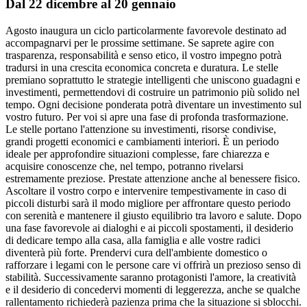
Dal 22 dicembre al 20 gennaio
Agosto inaugura un ciclo particolarmente favorevole destinato ad
accompagnarvi per le prossime settimane. Se saprete agire con
trasparenza, responsabilità e senso etico, il vostro impegno potrà
tradursi in una crescita economica concreta e duratura. Le stelle
premiano soprattutto le strategie intelligenti che uniscono guadagni e
investimenti, permettendovi di costruire un patrimonio più solido nel
tempo. Ogni decisione ponderata potrà diventare un investimento sul
vostro futuro. Per voi si apre una fase di profonda trasformazione.
Le stelle portano l'attenzione su investimenti, risorse condivise,
grandi progetti economici e cambiamenti interiori. È un periodo
ideale per approfondire situazioni complesse, fare chiarezza e
acquisire conoscenze che, nel tempo, potranno rivelarsi
estremamente preziose. Prestate attenzione anche al benessere fisico.
Ascoltare il vostro corpo e intervenire tempestivamente in caso di
piccoli disturbi sarà il modo migliore per affrontare questo periodo
con serenità e mantenere il giusto equilibrio tra lavoro e salute. Dopo
una fase favorevole ai dialoghi e ai piccoli spostamenti, il desiderio
di dedicare tempo alla casa, alla famiglia e alle vostre radici
diventerà più forte. Prendervi cura dell'ambiente domestico o
rafforzare i legami con le persone care vi offrirà un prezioso senso di
stabilità. Successivamente saranno protagonisti l'amore, la creatività
e il desiderio di concedervi momenti di leggerezza, anche se qualche
rallentamento richiederà pazienza prima che la situazione si sblocchi.