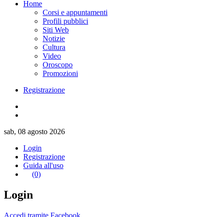
Home
Corsi e appuntamenti
Profili pubblici
Siti Web
Notizie
Cultura
Video
Oroscopo
Promozioni
Registrazione
sab, 08 agosto 2026
Login
Registrazione
Guida all'uso
(0)
Login
Accedi tramite Facebook