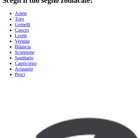
Scegli il tuo segno zodiacale:
Ariete
Toro
Gemelli
Cancro
Leone
Vergine
Bilancia
Scorpione
Sagittario
Capricorno
Acquario
Pesci