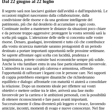
Dal 22 giugno al 22 luglio
Il segreto sarà non lasciarvi guidare dall'avidità o dall'impulsività. Le
occasioni migliori nasceranno dalla collaborazione, dalla
condivisione delle risorse e da una gestione intelligente del
patrimonio, più che dal desiderio di accumulare a ogni costo.
Continuate inoltre a mantenere le distanze da situazioni poco chiare
e da persone troppo aggressive: proteggere la vostra serenità sarà la
scelta più saggia. L'attenzione delle stelle si concentra sulle vostre
risorse. Denaro, guadagni, investimenti e tutto ciò che contribuisce
alla vostra sicurezza materiale saranno protagonisti di un periodo
destinato a portare importanti opportunità nelle prossime settimane.
Se saprete affrontare ogni scelta con lucidità, prudenza e
lungimiranza, potrete costruire basi economiche sempre più solide.
Anche la vita familiare entra in una fase particolarmente favorevole.
L'atmosfera in casa sarà più calorosa e armoniosa, offrendo
l'opportunità di rafforzare i legami con le persone care. Nei rapporti
di coppia potrebbero emergere dinamiche che richiederanno
equilibrio e dialogo: affrontarle con maturità vi aiuterà a consolidare
la relazione. Dopo un momento ideale per riflettere sui vostri
obiettivi e mettere ordine tra le idee, arriverà una fase molto
favorevole per la carriera e le ambizioni personali, con la possibilità
di ottenere riconoscimenti e fare passi avanti importanti.
Successivamente il clima diventerà più leggero e vivace, favorendo
amicizie, incontri, momenti di svago e nuove conoscenze. Nel fine