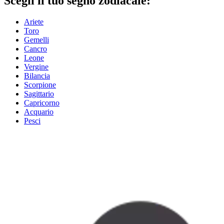
Scegli il tuo segno zodiacale:
Ariete
Toro
Gemelli
Cancro
Leone
Vergine
Bilancia
Scorpione
Sagittario
Capricorno
Acquario
Pesci