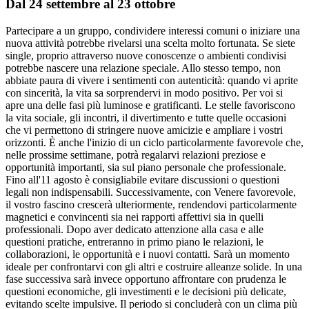
Dal 24 settembre al 23 ottobre
Partecipare a un gruppo, condividere interessi comuni o iniziare una
nuova attività potrebbe rivelarsi una scelta molto fortunata. Se siete
single, proprio attraverso nuove conoscenze o ambienti condivisi
potrebbe nascere una relazione speciale. Allo stesso tempo, non
abbiate paura di vivere i sentimenti con autenticità: quando vi aprite
con sincerità, la vita sa sorprendervi in modo positivo. Per voi si
apre una delle fasi più luminose e gratificanti. Le stelle favoriscono
la vita sociale, gli incontri, il divertimento e tutte quelle occasioni
che vi permettono di stringere nuove amicizie e ampliare i vostri
orizzonti. È anche l'inizio di un ciclo particolarmente favorevole che,
nelle prossime settimane, potrà regalarvi relazioni preziose e
opportunità importanti, sia sul piano personale che professionale.
Fino all'11 agosto è consigliabile evitare discussioni o questioni
legali non indispensabili. Successivamente, con Venere favorevole,
il vostro fascino crescerà ulteriormente, rendendovi particolarmente
magnetici e convincenti sia nei rapporti affettivi sia in quelli
professionali. Dopo aver dedicato attenzione alla casa e alle
questioni pratiche, entreranno in primo piano le relazioni, le
collaborazioni, le opportunità e i nuovi contatti. Sarà un momento
ideale per confrontarvi con gli altri e costruire alleanze solide. In una
fase successiva sarà invece opportuno affrontare con prudenza le
questioni economiche, gli investimenti e le decisioni più delicate,
evitando scelte impulsive. Il periodo si concluderà con un clima più