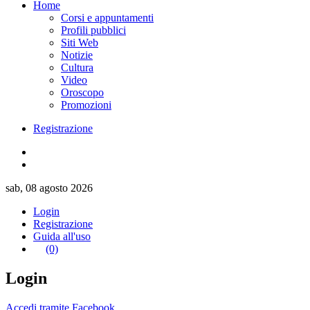
Home
Corsi e appuntamenti
Profili pubblici
Siti Web
Notizie
Cultura
Video
Oroscopo
Promozioni
Registrazione
sab, 08 agosto 2026
Login
Registrazione
Guida all'uso
(0)
Login
Accedi tramite Facebook