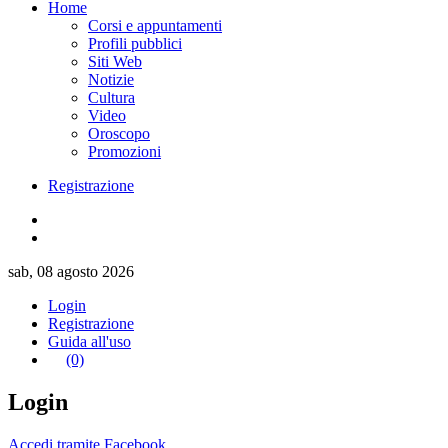
Home
Corsi e appuntamenti
Profili pubblici
Siti Web
Notizie
Cultura
Video
Oroscopo
Promozioni
Registrazione
sab, 08 agosto 2026
Login
Registrazione
Guida all'uso
(0)
Login
Accedi tramite Facebook