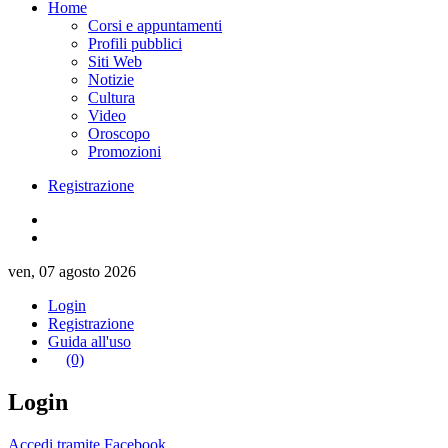
Home
Corsi e appuntamenti
Profili pubblici
Siti Web
Notizie
Cultura
Video
Oroscopo
Promozioni
Registrazione
ven, 07 agosto 2026
Login
Registrazione
Guida all'uso
(0)
Login
Accedi tramite Facebook