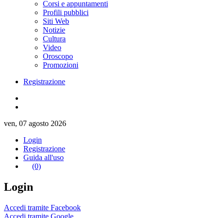
Corsi e appuntamenti
Profili pubblici
Siti Web
Notizie
Cultura
Video
Oroscopo
Promozioni
Registrazione
ven, 07 agosto 2026
Login
Registrazione
Guida all'uso
(0)
Login
Accedi tramite Facebook
Accedi tramite Google