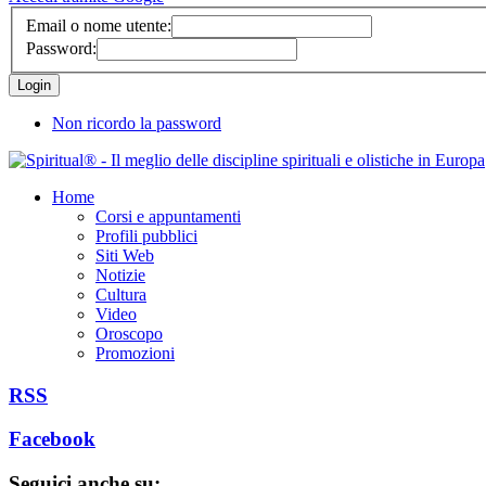
Email o nome utente:
Password:
Non ricordo la password
Home
Corsi e appuntamenti
Profili pubblici
Siti Web
Notizie
Cultura
Video
Oroscopo
Promozioni
RSS
Facebook
Seguici anche su: