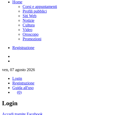
Home
Corsi e appuntamenti
Profili pubblici
Siti Web
Notizie
Cultura
Video
Oroscopo
Promozioni
Registrazione
ven, 07 agosto 2026
Login
Registrazione
Guida all'uso
(0)
Login
Accedi tramite Facebook