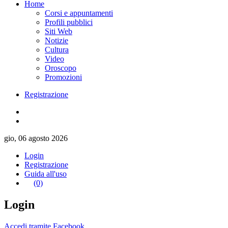
Home
Corsi e appuntamenti
Profili pubblici
Siti Web
Notizie
Cultura
Video
Oroscopo
Promozioni
Registrazione
gio, 06 agosto 2026
Login
Registrazione
Guida all'uso
(0)
Login
Accedi tramite Facebook