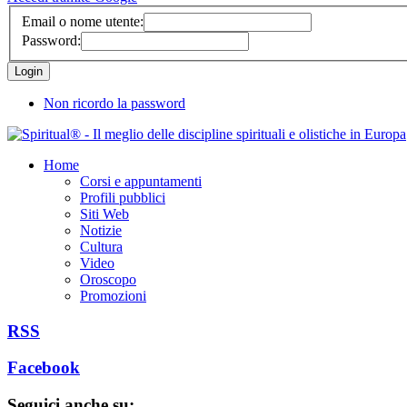
Email o nome utente:
Password:
Non ricordo la password
Home
Corsi e appuntamenti
Profili pubblici
Siti Web
Notizie
Cultura
Video
Oroscopo
Promozioni
RSS
Facebook
Seguici anche su: