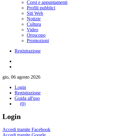
Corsi e appuntamenti
Profili pubblici
Siti Web
Notizie
Cultura
Video
Oroscopo
Promozioni
Registrazione
gio, 06 agosto 2026
Login
Registrazione
Guida all'uso
(0)
Login
Accedi tramite Facebook
Accedi tramite Google