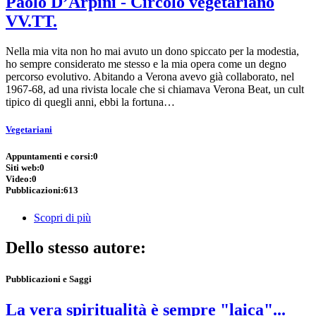
Paolo D’Arpini - Circolo vegetariano
VV.TT.
Nella mia vita non ho mai avuto un dono spiccato per la modestia,
ho sempre considerato me stesso e la mia opera come un degno
percorso evolutivo. Abitando a Verona avevo già collaborato, nel
1967-68, ad una rivista locale che si chiamava Verona Beat, un cult
tipico di quegli anni, ebbi la fortuna…
Vegetariani
Appuntamenti e corsi:
0
Siti web:
0
Video:
0
Pubblicazioni:
613
Scopri di più
Dello stesso autore:
Pubblicazioni e Saggi
La vera spiritualità è sempre "laica"...