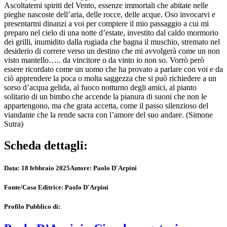
Ascoltatemi spiriti del Vento, essenze immortali che abitate nelle
pieghe nascoste dell’aria, delle rocce, delle acque. Oso invocarvi e
presentarmi dinanzi a voi per compiere il mio passaggio a cui mi
preparo nel cielo di una notte d’estate, investito dal caldo mormorio
dei grilli, inumidito dalla rugiada che bagna il muschio, stremato nel
desiderio di correre verso un destino che mi avvolgerà come un non
visto mantello….. da vincitore o da vinto io non so. Vorrò però
essere ricordato come un uomo che ha provato a parlare con voi e da
ciò apprendere la poca o molta saggezza che si può richiedere a un
sorso d’acqua gelida, al fuoco notturno degli amici, al pianto
solitario di un bimbo che accende la pianura di suoni che non le
appartengono, ma che grata accetta, come il passo silenzioso del
viandante che la rende sacra con l’amore del suo andare. (Simone
Sutra)
Scheda dettagli:
Data:
18 febbraio 2025
Autore:
Paolo D'Arpini
Fonte/Casa Editrice:
Paolo D'Arpini
Profilo Pubblico di: