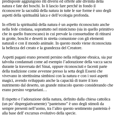
predisposte aggiungono riti diversi ed offerte alle divinità della
natura e fate dei boschi. Io li lascio fare perché in fondo il
riconoscere la sacralità della natura in tutte le sue forme è uno degli
aspetti della spiritualità laica e dell’ecologia profonda.
In effetti la spiritualità della natura è un aspetto riconosciuto anche
nella fede cristiana, soprattutto nel misticismo (sia in quello primitivo
che in quello francescano) in cui prevale la consuetudine di ritirarsi
in grotte, boschi e deserti in stretta comunione con gli elementi
naturali e con il mondo animale. In questo modo viene riconosciuta
la bellezza del creato e la grandezza del Creatore.
Aspetti pagani erano presenti persino nella religione ebraica, sia pur
talvolta condannati come ad esempio l’adorazione della vacca sacra
durante la traversata del Sinai, oppure riconosciuti e facenti parte
della tradizione come avvenne presso la setta degli Esseni che
vivevano in strettissima simbiosi con la natura e con i suoi aspetti
magici, avendo sviluppato anche la capacità di trarre il loro
nutrimento dal deserto, un grande miracolo questo considerando che
erano persino vegetariani…
Il rispetto e l’adorazione della natura, definito dalla chiesa cattolica
(un po’ dispregiativamente) “panteismo” è uno degli stimoli da
sempre presenti nell’uomo, tra l’altro questo sentimento panteista è
alla base dell' excursus evolutivo della specie.