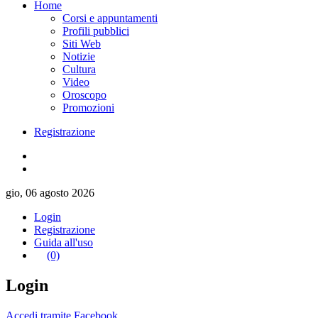
Home
Corsi e appuntamenti
Profili pubblici
Siti Web
Notizie
Cultura
Video
Oroscopo
Promozioni
Registrazione
gio, 06 agosto 2026
Login
Registrazione
Guida all'uso
(0)
Login
Accedi tramite Facebook