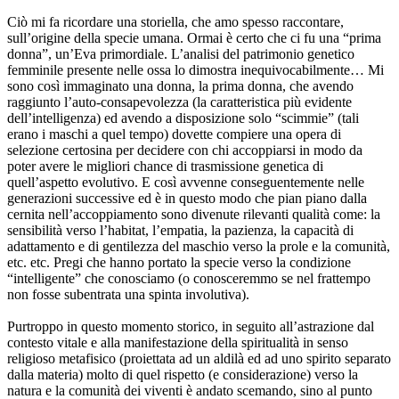
Ciò mi fa ricordare una storiella, che amo spesso raccontare,
sull’origine della specie umana. Ormai è certo che ci fu una “prima
donna”, un’Eva primordiale. L’analisi del patrimonio genetico
femminile presente nelle ossa lo dimostra inequivocabilmente… Mi
sono così immaginato una donna, la prima donna, che avendo
raggiunto l’auto-consapevolezza (la caratteristica più evidente
dell’intelligenza) ed avendo a disposizione solo “scimmie” (tali
erano i maschi a quel tempo) dovette compiere una opera di
selezione certosina per decidere con chi accoppiarsi in modo da
poter avere le migliori chance di trasmissione genetica di
quell’aspetto evolutivo. E così avvenne conseguentemente nelle
generazioni successive ed è in questo modo che pian piano dalla
cernita nell’accoppiamento sono divenute rilevanti qualità come: la
sensibilità verso l’habitat, l’empatia, la pazienza, la capacità di
adattamento e di gentilezza del maschio verso la prole e la comunità,
etc. etc. Pregi che hanno portato la specie verso la condizione
“intelligente” che conosciamo (o conosceremmo se nel frattempo
non fosse subentrata una spinta involutiva).
Purtroppo in questo momento storico, in seguito all’astrazione dal
contesto vitale e alla manifestazione della spiritualità in senso
religioso metafisico (proiettata ad un aldilà ed ad uno spirito separato
dalla materia) molto di quel rispetto (e considerazione) verso la
natura e la comunità dei viventi è andato scemando, sino al punto