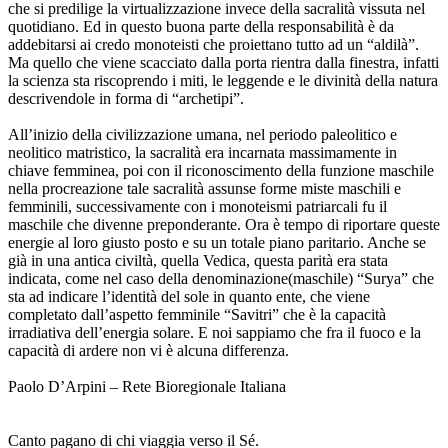
che si predilige la virtualizzazione invece della sacralità vissuta nel
quotidiano. Ed in questo buona parte della responsabilità è da
addebitarsi ai credo monoteisti che proiettano tutto ad un “aldilà”.
Ma quello che viene scacciato dalla porta rientra dalla finestra, infatti
la scienza sta riscoprendo i miti, le leggende e le divinità della natura
descrivendole in forma di “archetipi”.
All’inizio della civilizzazione umana, nel periodo paleolitico e
neolitico matristico, la sacralità era incarnata massimamente in
chiave femminea, poi con il riconoscimento della funzione maschile
nella procreazione tale sacralità assunse forme miste maschili e
femminili, successivamente con i monoteismi patriarcali fu il
maschile che divenne preponderante. Ora è tempo di riportare queste
energie al loro giusto posto e su un totale piano paritario. Anche se
già in una antica civiltà, quella Vedica, questa parità era stata
indicata, come nel caso della denominazione(maschile) “Surya” che
sta ad indicare l’identità del sole in quanto ente, che viene
completato dall’aspetto femminile “Savitri” che è la capacità
irradiativa dell’energia solare. E noi sappiamo che fra il fuoco e la
capacità di ardere non vi è alcuna differenza.
Paolo D’Arpini – Rete Bioregionale Italiana
Canto pagano di chi viaggia verso il Sé.