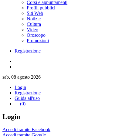
Corsi e appuntamenti
Profili pubblici
Siti Web
Notizie
Cultura
Video
Oroscopo
Promozioni
Registrazione
sab, 08 agosto 2026
Login
Registrazione
Guida all'uso
(0)
Login
Accedi tramite Facebook
Accedi tramite Google