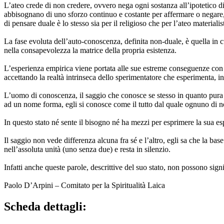
L’ateo crede di non credere, ovvero nega ogni sostanza all’ipotetico d
abbisognano di uno sforzo continuo e costante per affermare o negare
di pensare duale è lo stesso sia per il religioso che per l’ateo materia
La fase evoluta dell’auto-conoscenza, definita non-duale, è quella in cu
nella consapevolezza la matrice della propria esistenza.
L’esperienza empirica viene portata alle sue estreme conseguenze con il
accettando la realtà intrinseca dello sperimentatore che esperimenta, in
L’uomo di conoscenza, il saggio che conosce se stesso in quanto pura c
ad un nome forma, egli si conosce come il tutto dal quale ognuno di no
In questo stato né sente il bisogno né ha mezzi per esprimere la sua es
Il saggio non vede differenza alcuna fra sé e l’altro, egli sa che la ba
nell’assoluta unità (uno senza due) e resta in silenzio.
Infatti anche queste parole, descrittive del suo stato, non possono signi
Paolo D’Arpini – Comitato per la Spiritualità Laica
Scheda dettagli: