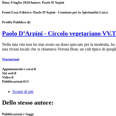
Data:
9 luglio 2026
Autore:
Paolo D'Arpini
Fonte/Casa Editrice:
Paolo D’Arpini - Comitato per la Spiritualità Laica
Profilo Pubblico di:
Paolo D’Arpini - Circolo vegetariano VV.T
Nella mia vita non ho mai avuto un dono spiccato per la modestia, ho
una rivista locale che si chiamava Verona Beat, un cult tipico di quegl
Vegetariani
Appuntamenti e corsi:
0
Siti web:
0
Video:
0
Pubblicazioni:
613
Scopri di più
Dello stesso autore:
Pubblicazioni e Saggi