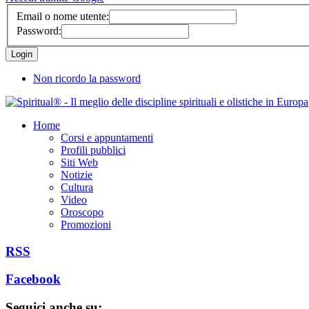
Email o nome utente:
Password:
Non ricordo la password
Home
Corsi e appuntamenti
Profili pubblici
Siti Web
Notizie
Cultura
Video
Oroscopo
Promozioni
RSS
Facebook
Seguici anche su: