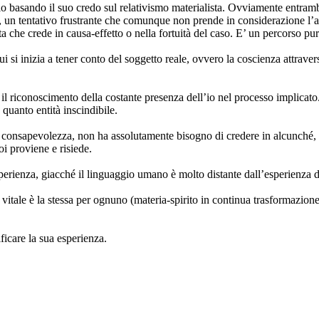
io basando il suo credo sul relativismo materialista. Ovviamente entramb
, un tentativo frustrante che comunque non prende in considerazione l’
lista che crede in causa-effetto o nella fortuità del caso. E’ un percorso
i si inizia a tener conto del soggetto reale, ovvero la coscienza attrave
 riconoscimento della costante presenza dell’io nel processo implicato. 
 quanto entità inscindibile.
onsapevolezza, non ha assolutamente bisogno di credere in alcunché, la s
i proviene e risiede.
perienza, giacché il linguaggio umano è molto distante dall’esperienza di
se vitale è la stessa per ognuno (materia-spirito in continua trasformazion
ficare la sua esperienza.