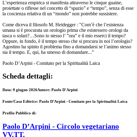
L’esperienza empirica si manifesta attraverso le cinque guaine,
proiettate o riflesse nel concetto di “spazio” e “tempo”, senza di esse
la coscienza relativa di un “mondo” non potrebbe sussistere.
Come diceva il filosofo M. Heidegger : "Com’è che l’esistenza
umana si è procurata un orologio prima che esistessero orologi da
tasca o solari?…Sono io stesso l’ ”ora” e il mio esserci il tempo?
Oppure, in fondo, è il tempo stesso che si procura in noi l’orologio?
Agostino ha spinto il problema fino a domandarsi se l’animo stesso
sia il tempo. E, qui, ha smesso di domandare...”
Paolo D’Arpini - Comitato per la Spiritualità Laica
Scheda dettagli:
Data:
9 giugno 2026
Autore:
Paolo D'Arpini
Fonte/Casa Editrice:
Paolo D’Arpini - Comitato per la Spiritualità Laica
Profilo Pubblico di:
Paolo D’Arpini - Circolo vegetariano
VV.TT.