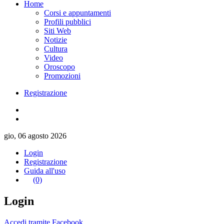
Home
Corsi e appuntamenti
Profili pubblici
Siti Web
Notizie
Cultura
Video
Oroscopo
Promozioni
Registrazione
gio, 06 agosto 2026
Login
Registrazione
Guida all'uso
(0)
Login
Accedi tramite Facebook