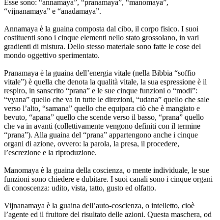
Esse sono: “annamaya”, “pranamaya”, “manomaya”,
“vijnanamaya” e “anadamaya”.
Annamaya è la guaina composta dal cibo, il corpo fisico. I suoi
costituenti sono i cinque elementi nello stato grossolano, in vari
gradienti di mistura. Dello stesso materiale sono fatte le cose del
mondo oggettivo sperimentato.
Pranamaya è la guaina dell’energia vitale (nella Bibbia “soffio
vitale”) è quella che denota la qualità vitale, la sua espressione è il
respiro, in sanscrito “prana” e le sue cinque funzioni o “modi”:
“vyana” quello che va in tutte le direzioni, “udana” quello che sale
verso l’alto, “samana” quello che equipara ciò che è mangiato e
bevuto, “apana” quello che scende verso il basso, “prana” quello
che va in avanti (collettivamente vengono definiti con il termine
“prana”). Alla guaina del “prana” appartengono anche i cinque
organi di azione, ovvero: la parola, la presa, il procedere,
l’escrezione e la riproduzione.
Manomaya è la guaina della coscienza, o mente individuale, le sue
funzioni sono chiedere e dubitare. I suoi canali sono i cinque organi
di conoscenza: udito, vista, tatto, gusto ed olfatto.
Vijnanamaya è la guaina dell’auto-coscienza, o intelletto, cioè
l’agente ed il fruitore del risultato delle azioni. Questa maschera, od