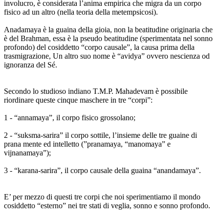
involucro, è considerata l’anima empirica che migra da un corpo
fisico ad un altro (nella teoria della metempsicosi).
Anadamaya è la guaina della gioia, non la beatitudine originaria che
è del Brahman, essa è la pseudo beatitudine (sperimentata nel sonno
profondo) del cosiddetto “corpo causale”, la causa prima della
trasmigrazione, Un altro suo nome è “avidya” ovvero nescienza od
ignoranza del Sé.
Secondo lo studioso indiano T.M.P. Mahadevam è possibile
riordinare queste cinque maschere in tre “corpi”:
1 - “annamaya”, il corpo fisico grossolano;
2 - “suksma-sarira” il corpo sottile, l’insieme delle tre guaine di
prana mente ed intelletto (”pranamaya, “manomaya” e
vijnanamaya”);
3 - “karana-sarira”, il corpo causale della guaina “anandamaya”.
E’ per mezzo di questi tre corpi che noi sperimentiamo il mondo
cosiddetto “esterno” nei tre stati di veglia, sonno e sonno profondo.