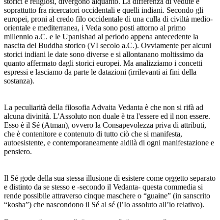
storici e religiosi, divergono alquanto. La differenza di vedute è
soprattutto fra ricercatori occidentali e quelli indiani. Secondo gli
europei, proni al credo filo occidentale di una culla di civiltà medio-
orientale e mediterranea, i Veda sono posti attorno al primo
millennio a.C. e le Upanishad al periodo appena antecedente la
nascita del Buddha storico (VI secolo a.C.). Ovviamente per alcuni
storici indiani le date sono diverse e si allontanano moltissimo da
quanto affermato dagli storici europei. Ma analizziamo i concetti
espressi e lasciamo da parte le datazioni (irrilevanti ai fini della
sostanza).
La peculiarità della filosofia Advaita Vedanta è che non si rifà ad
alcuna divinità. L'Assoluto non duale è tra l'essere ed il non essere.
Esso è il Sé (Atman), ovvero la Consapevolezza priva di attributi,
che è contenitore e contenuto di tutto ciò che si manifesta,
autoesistente, e contemporaneamente aldilà di ogni manifestazione e
pensiero.
Il Sé gode della sua stessa illusione di esistere come oggetto separato
e distinto da se stesso e -secondo il Vedanta- questa commedia si
rende possibile attraverso cinque maschere o “guaine” (in sanscrito
“kosha”) che nascondono il Sé al sé (l’Io assoluto all’io relativo).