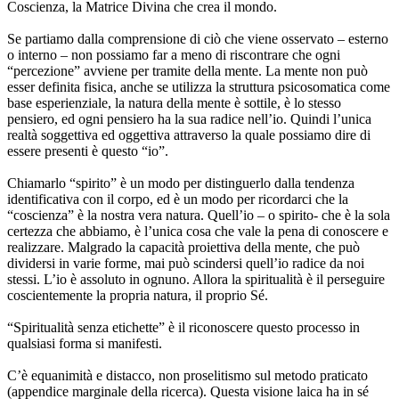
Coscienza, la Matrice Divina che crea il mondo.
Se partiamo dalla comprensione di ciò che viene osservato – esterno
o interno – non possiamo far a meno di riscontrare che ogni
“percezione” avviene per tramite della mente. La mente non può
esser definita fisica, anche se utilizza la struttura psicosomatica come
base esperienziale, la natura della mente è sottile, è lo stesso
pensiero, ed ogni pensiero ha la sua radice nell’io. Quindi l’unica
realtà soggettiva ed oggettiva attraverso la quale possiamo dire di
essere presenti è questo “io”.
Chiamarlo “spirito” è un modo per distinguerlo dalla tendenza
identificativa con il corpo, ed è un modo per ricordarci che la
“coscienza” è la nostra vera natura. Quell’io – o spirito- che è la sola
certezza che abbiamo, è l’unica cosa che vale la pena di conoscere e
realizzare. Malgrado la capacità proiettiva della mente, che può
dividersi in varie forme, mai può scindersi quell’io radice da noi
stessi. L’io è assoluto in ognuno. Allora la spiritualità è il perseguire
coscientemente la propria natura, il proprio Sé.
“Spiritualità senza etichette” è il riconoscere questo processo in
qualsiasi forma si manifesti.
C’è equanimità e distacco, non proselitismo sul metodo praticato
(appendice marginale della ricerca). Questa visione laica ha in sé