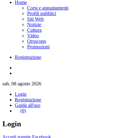
Home
Corsi e appuntamenti
Profili pubblici
Siti Web
Notizie
Cultura
Video
Oroscopo
Promozioni
Registrazione
sab, 08 agosto 2026
Login
Registrazione
Guida all'uso
(0)
Login
Accedi tramite Facebook