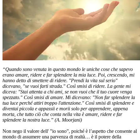
“Quando sono venuta in questo mondo le uniche cose che sapevo
erano amare, ridere e far splendere la mia luce. Poi, crescendo, mi
hanno detto di smettere di ridere. "Prendi la vita sul serio"
dicevano, "se vuoi farti strada." Così smisi di ridere. La gente mi
diceva: "Stai attenta a chi ami, se non vuoi che il tuo cuore venga
spezzato." Così smisi di amare. Mi dicevano: "Non far splendere la
tua luce perché attiri troppo l'attenzione." Così smisi di splendere e
diventai piccola e appassii e morii solo per apprendere, appena
morta, che tutto ciò che conta nella vita è amare, ridere e far
splendere la nostra luce.” (A. Moorjani)
Non nego il valore dell' ”io sono”, poiché è l’aspetto che consente al
mondo di assumere una parvenza di realtà… è il potere della