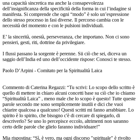
una capacità sincretica ma anche la consapevolezza
dell’insignificanza della specificità della forma in cui l’indagine si
manifesta. Si comprende che ogni “modo” è solo un’espressione
dello stesso processo in fasi diverse. Il percorso cambia con le
necessità del momento e con le pulsioni individuali.
E’ la sincerità, onestà, perseveranza, che importano. Non ci sono
pensieri, gesti, riti, dottrine da privilegiare.
I flussi passano la sorgente è perenne. Sii ciò che sei, diceva un
saggio dell’India ed uno dell’occidente rispose: Conosci te stesso.
Paolo D’Arpini - Comitato per la Spiritualità Laica
Commento di Caterina Regazzi: “Tu scrivi: Lo scopo dello scritto è
quello di mettere in chiaro alcuni concetti base su ciò che io chiamo
“Spiritualità Laica” , meno male che lo scopo è questo! Tutte queste
parole secondo me sono semplicemente inutili e dici che vuoi
chiarire qualcosa a qualcuno! Questi scritti mi fanno arrabbiare. Lo
spirito è lo spirito, che bisogno c'è di cercare di spiegarlo, di
descriverlo? Se uno lo percepisce eccolo, altrimenti non saranno
certo delle parole che glielo faranno individuare!”
Mia rispostina: “Sì, è vero, ma ogni discorso "spirituale" è rivolto