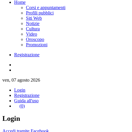
Home
Corsi e appuntamenti
Profili pubblici
Siti Web
Notizie
Cultura
Video
Oroscopo
Promozioni
Registrazione
ven, 07 agosto 2026
Login
Registrazione
Guida all'uso
(0)
Login
Accedi tramite Facebook