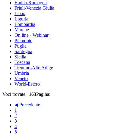
Emilia-Romagna
Friuli-Venezia Giulia
Lazio
Liguria
Lombardia
Marche
On line - Webinar
Piemonte
Puglia
Sardegna
Sicilia
Toscana
Trentino-Alto Adige
Umbria
Veneto
World-Estero
Voci trovate:
163
Pagina:
◀ Precedente
1
2
3
4
5