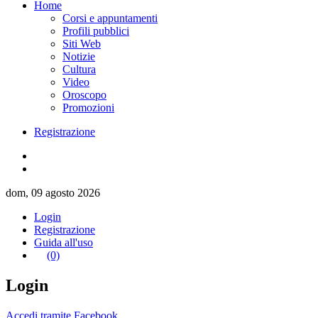
Home
Corsi e appuntamenti
Profili pubblici
Siti Web
Notizie
Cultura
Video
Oroscopo
Promozioni
Registrazione
dom, 09 agosto 2026
Login
Registrazione
Guida all'uso
(0)
Login
Accedi tramite Facebook