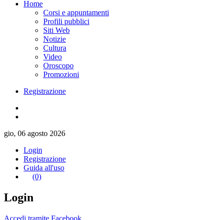
Home
Corsi e appuntamenti
Profili pubblici
Siti Web
Notizie
Cultura
Video
Oroscopo
Promozioni
Registrazione
gio, 06 agosto 2026
Login
Registrazione
Guida all'uso
(0)
Login
Accedi tramite Facebook