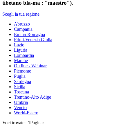
tibetano bla-ma : "maestro").
Scegli la tua regione
Abruzzo
Campania
Emilia-Romagna
Friuli-Venezia Giulia
Lazio
Liguria
Lombardia
Marche
On line - Webinar
Piemonte
Puglia
Sardegna
Sicilia
Toscana
Trentino-Alto Adige
Umbria
Veneto
World-Estero
Voci trovate:
1
Pagina: