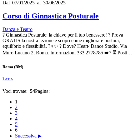
Dal 07/01/2025 al 30/06/2025
Corso di Ginnastica Posturale
Danza e Teatro
? Ginnastica Posturale: la chiave per il tuo benessere! ? Prova
GRATIS la nostra lezione e scopri come migliorare postura,
equilibrio e flessibilità. ?‍♀️✨ ? Dove? Heart4Dance Studio, Via
Muro Lucano 2, Roma. Informazioni 333 2778785 ➡️? ⏳ Posti…
Roma
(RM)
Lazio
Voci trovate:
54
Pagina:
1
2
3
4
5
6
Successiva ▶