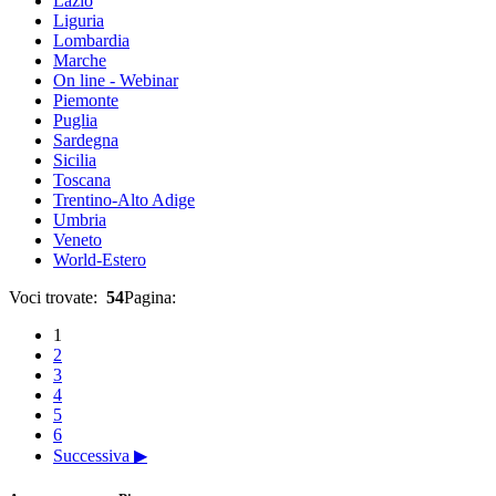
Lazio
Liguria
Lombardia
Marche
On line - Webinar
Piemonte
Puglia
Sardegna
Sicilia
Toscana
Trentino-Alto Adige
Umbria
Veneto
World-Estero
Voci trovate:
54
Pagina:
1
2
3
4
5
6
Successiva ▶