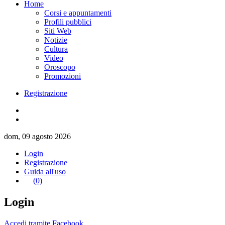
Home
Corsi e appuntamenti
Profili pubblici
Siti Web
Notizie
Cultura
Video
Oroscopo
Promozioni
Registrazione
dom, 09 agosto 2026
Login
Registrazione
Guida all'uso
(0)
Login
Accedi tramite Facebook