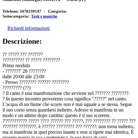
Telefono:
3478239147 -
Categoria:
Sottocategoria:
Testi e musiche
Richiedi informazioni
Descrizione:
?? ????? ??? ???????
?????????? ?? ????? ????????
Primo modulo
- ???????' 28 ????????
dalle 20:00 alle 23:00
- Presso ???????? ?????? ????????
????????? (??)
? Il canto è una manifestazione che avviene nel ??????? ????????.
? In questo incontro proveremo cosa significa "?????" nel canto.
L'acqua di un fiume che scorre non è mai uguale a se stessa. Segue
il suo corso senza guardarsi indietro. Adesso si manifesta in un
modo e un attimo dopo cambia: questo è il suo scorrere.
?'?????????? ????? ???? ?????? ??? ?????, ??? ???????? ?? ????? ???
??????? ????????, è ?????? ???'????? ??? ??????: non torna indietro,
ma si manifesta in quel preciso istante e non si ripete mai identica. È
proprio questa la sua caratteristica, la sua forza di cura.