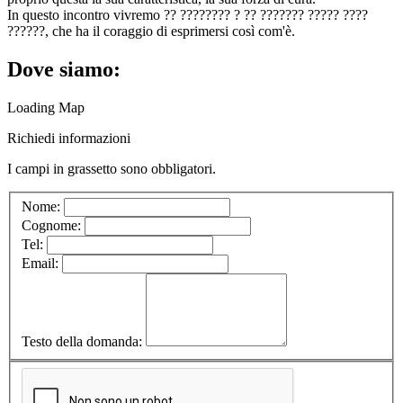
In questo incontro vivremo ?? ???????? ? ?? ??????? ????? ????
??????, che ha il coraggio di esprimersi così com'è.
Dove siamo:
Loading Map
Richiedi informazioni
I campi in
grassetto
sono obbligatori.
Nome:
Cognome:
Tel:
Email:
Testo della domanda: