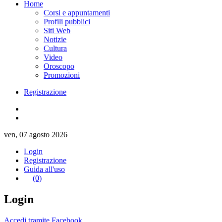
Home
Corsi e appuntamenti
Profili pubblici
Siti Web
Notizie
Cultura
Video
Oroscopo
Promozioni
Registrazione
ven, 07 agosto 2026
Login
Registrazione
Guida all'uso
(0)
Login
Accedi tramite Facebook