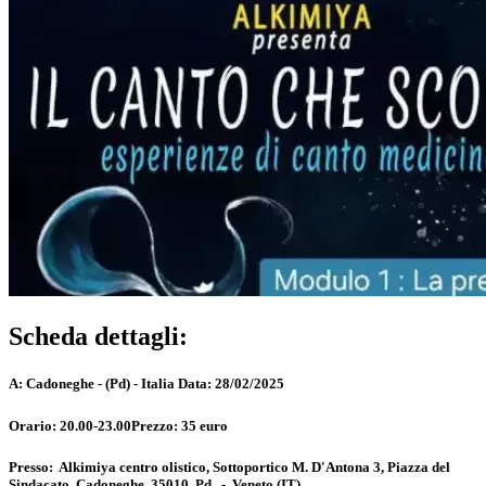
Scheda dettagli:
A:
Cadoneghe - (Pd) - Italia
Data:
28/02/2025
Orario:
20.00-23.00
Prezzo:
35 euro
Presso:
Alkimiya centro olistico, Sottoportico M. D'Antona 3, Piazza del
Sindacato, Cadoneghe, 35010, Pd
-
Veneto
(IT)