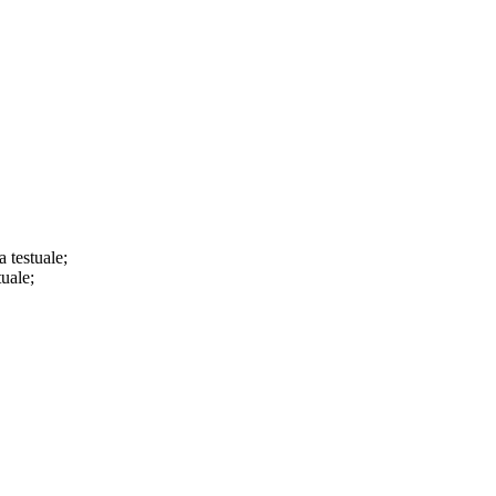
a testuale;
tuale;