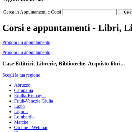
Cerca in Appuntamenti e Corsi
Cer
Corsi e appuntamenti - Libri, L
Proponi un appuntamento
Proponi un appuntamento
Case Editrici, Librerie, Biblioteche, Acquisto libri...
Scegli la tua regione
Abruzzo
Campania
Emilia-Romagna
Friuli-Venezia Giulia
Lazio
Liguria
Lombardia
Marche
On line - Webinar