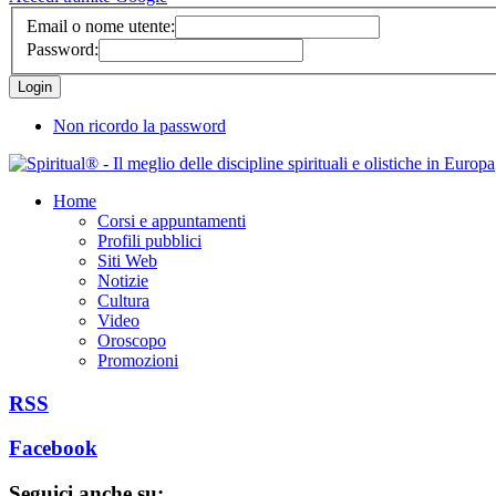
Email o nome utente:
Password:
Non ricordo la password
Home
Corsi e appuntamenti
Profili pubblici
Siti Web
Notizie
Cultura
Video
Oroscopo
Promozioni
RSS
Facebook
Seguici anche su: