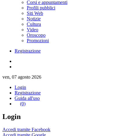
Corsi e appuntamenti
Profili pubblici
Siti Web
Notizie
Cultura
Video
Oroscopo
Promozioni
Registrazione
ven, 07 agosto 2026
Login
Registrazione
Guida all'uso
(0)
Login
Accedi tramite Facebook
Accedi tramite Google