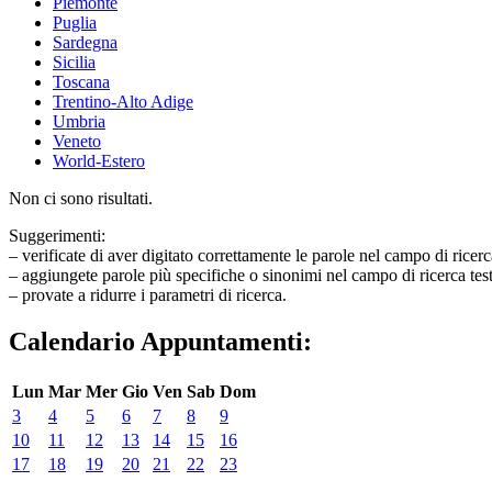
Piemonte
Puglia
Sardegna
Sicilia
Toscana
Trentino-Alto Adige
Umbria
Veneto
World-Estero
Non ci sono risultati.
Suggerimenti:
– verificate di aver digitato correttamente le parole nel campo di ricerc
– aggiungete parole più specifiche o sinonimi nel campo di ricerca tes
– provate a ridurre i parametri di ricerca.
Calendario Appuntamenti:
Lun
Mar
Mer
Gio
Ven
Sab
Dom
3
4
5
6
7
8
9
10
11
12
13
14
15
16
17
18
19
20
21
22
23