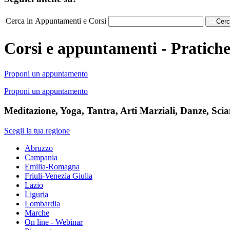
Cerca in Appuntamenti e Corsi
Cer
Corsi e appuntamenti - Pratiche 
Proponi un appuntamento
Proponi un appuntamento
Meditazione, Yoga, Tantra, Arti Marziali, Danze, Sci
Scegli la tua regione
Abruzzo
Campania
Emilia-Romagna
Friuli-Venezia Giulia
Lazio
Liguria
Lombardia
Marche
On line - Webinar