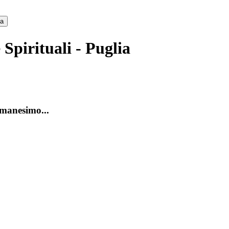
ca
Spirituali - Puglia
amanesimo...