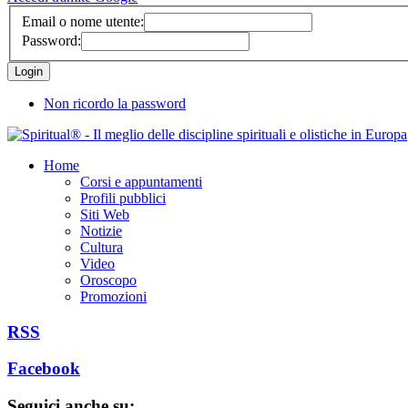
Email o nome utente:
Password:
Non ricordo la password
Home
Corsi e appuntamenti
Profili pubblici
Siti Web
Notizie
Cultura
Video
Oroscopo
Promozioni
RSS
Facebook
Seguici anche su: