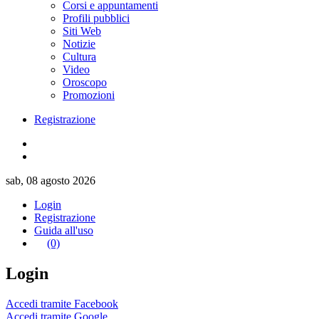
Corsi e appuntamenti
Profili pubblici
Siti Web
Notizie
Cultura
Video
Oroscopo
Promozioni
Registrazione
sab, 08 agosto 2026
Login
Registrazione
Guida all'uso
(0)
Login
Accedi tramite Facebook
Accedi tramite Google