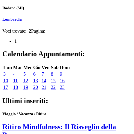
Rodano
(MI)
Lombardia
Voci trovate:
2
Pagina:
1
Calendario Appuntamenti:
Lun
Mar
Mer
Gio
Ven
Sab
Dom
3
4
5
6
7
8
9
10
11
12
13
14
15
16
17
18
19
20
21
22
23
Ultimi inseriti:
Viaggio / Vacanza / Ritiro
Ritiro Mindfulness: Il Risveglio della