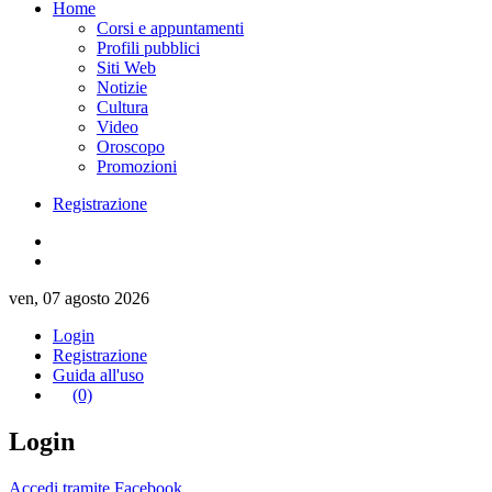
Home
Corsi e appuntamenti
Profili pubblici
Siti Web
Notizie
Cultura
Video
Oroscopo
Promozioni
Registrazione
ven, 07 agosto 2026
Login
Registrazione
Guida all'uso
(0)
Login
Accedi tramite Facebook