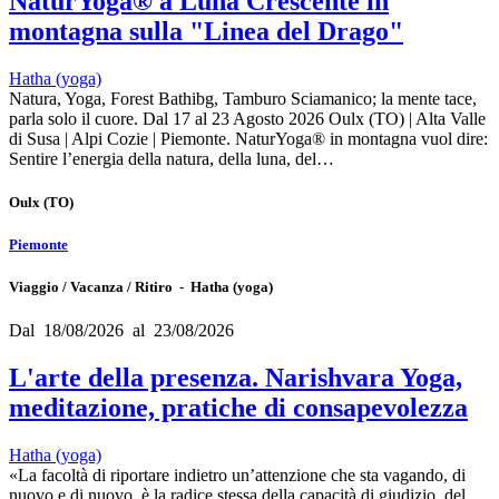
NaturYoga® a Luna Crescente in
montagna sulla "Linea del Drago"
Hatha (yoga)
Natura, Yoga, Forest Bathibg, Tamburo Sciamanico; la mente tace,
parla solo il cuore. Dal 17 al 23 Agosto 2026 Oulx (TO) | Alta Valle
di Susa | Alpi Cozie | Piemonte. NaturYoga® in montagna vuol dire:
Sentire l’energia della natura, della luna, del…
Oulx
(TO)
Piemonte
Viaggio / Vacanza / Ritiro - Hatha (yoga)
Dal 18/08/2026 al 23/08/2026
L'arte della presenza. Narishvara Yoga,
meditazione, pratiche di consapevolezza
Hatha (yoga)
«La facoltà di riportare indietro un’attenzione che sta vagando, di
nuovo e di nuovo, è la radice stessa della capacità di giudizio, del