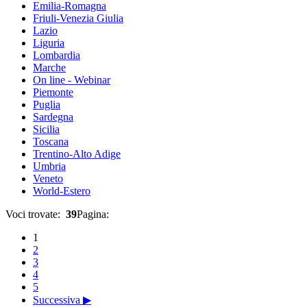
Emilia-Romagna
Friuli-Venezia Giulia
Lazio
Liguria
Lombardia
Marche
On line - Webinar
Piemonte
Puglia
Sardegna
Sicilia
Toscana
Trentino-Alto Adige
Umbria
Veneto
World-Estero
Voci trovate:
39
Pagina:
1
2
3
4
5
Successiva ▶