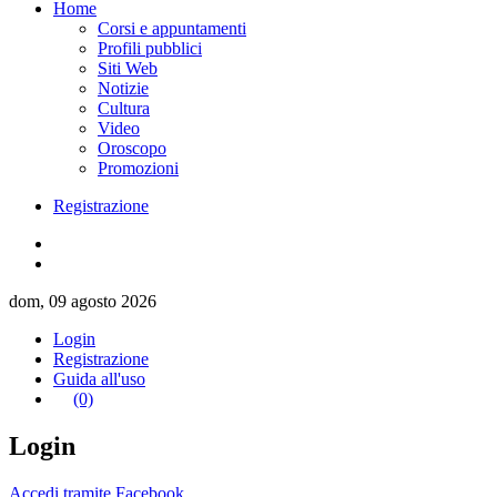
Home
Corsi e appuntamenti
Profili pubblici
Siti Web
Notizie
Cultura
Video
Oroscopo
Promozioni
Registrazione
dom, 09 agosto 2026
Login
Registrazione
Guida all'uso
(0)
Login
Accedi tramite Facebook