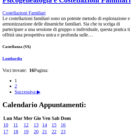
Psicogenealogia e Costellazioni Familiari
Costellazioni Familiari
Le costellazioni familiari sono un potente metodo di esplorazione e
armonizzazione delle dinamiche familiari. Sia che tu scelga di
partecipare a una sessione di gruppo o individuale, questa pratica ti
offrirà una prospettiva unica e profonda sulle…
Castellanza
(VA)
Lombardia
Voci trovate:
16
Pagina:
1
2
Successiva ▶
Calendario Appuntamenti:
Lun
Mar
Mer
Gio
Ven
Sab
Dom
10
11
12
13
14
15
16
17
18
19
20
21
22
23