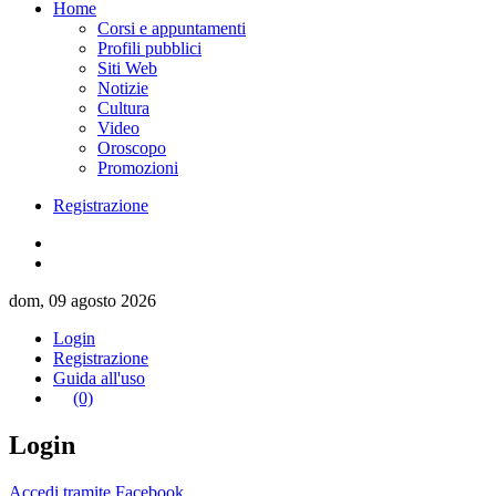
Home
Corsi e appuntamenti
Profili pubblici
Siti Web
Notizie
Cultura
Video
Oroscopo
Promozioni
Registrazione
dom, 09 agosto 2026
Login
Registrazione
Guida all'uso
(0)
Login
Accedi tramite Facebook