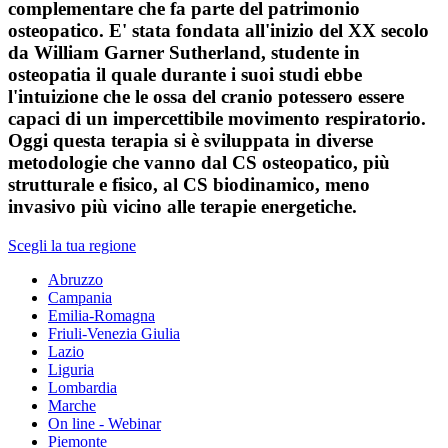
complementare che fa parte del patrimonio
osteopatico. E' stata fondata all'inizio del XX secolo
da William Garner Sutherland, studente in
osteopatia il quale durante i suoi studi ebbe
l'intuizione che le ossa del cranio potessero essere
capaci di un impercettibile movimento respiratorio.
Oggi questa terapia si è sviluppata in diverse
metodologie che vanno dal CS osteopatico, più
strutturale e fisico, al CS biodinamico, meno
invasivo più vicino alle terapie energetiche.
Scegli la tua regione
Abruzzo
Campania
Emilia-Romagna
Friuli-Venezia Giulia
Lazio
Liguria
Lombardia
Marche
On line - Webinar
Piemonte