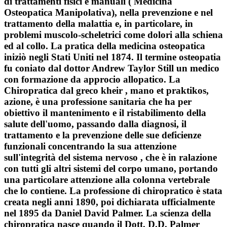
di trattamenti fisici e manuali ( Medicina
Osteopatica Manipolativa), nella prevenzione e nel
trattamento della malattia e, in particolare, in
problemi muscolo-scheletrici come dolori alla schiena
ed al collo. La pratica della medicina osteopatica
iniziò negli Stati Uniti nel 1874. Il termine osteopatia
fu coniato dal dottor Andrew Taylor Still un medico
con formazione da approcio allopatico. La
Chiropratica dal greco kheir , mano et praktikos,
azione, è una professione sanitaria che ha per
obiettivo il mantenimento e il ristabilimento della
salute dell'uomo, passando dalla diagnosi, il
trattamento e la prevenzione delle sue deficienze
funzionali concentrando la sua attenzione
sull'integrità del sistema nervoso , che è in ralazione
con tutti gli altri sistemi del corpo umano, portando
una particolare attenzione alla colonna vertebrale
che lo contiene. La professione di chiropratico è stata
creata negli anni 1890, poi dichiarata ufficialmente
nel 1895 da Daniel David Palmer. La scienza della
chiropratica nasce quando il Dott. D.D. Palmer