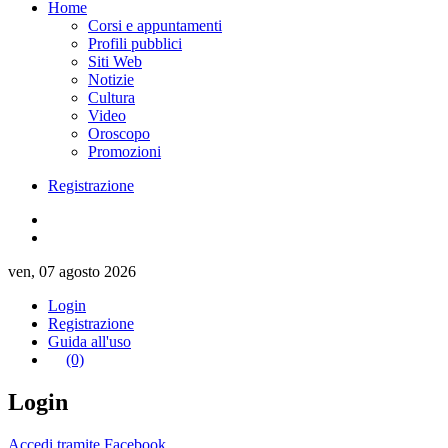
Home
Corsi e appuntamenti
Profili pubblici
Siti Web
Notizie
Cultura
Video
Oroscopo
Promozioni
Registrazione
ven, 07 agosto 2026
Login
Registrazione
Guida all'uso
(0)
Login
Accedi tramite Facebook