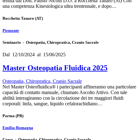
tenuta dal Dott. Fausto Nicolli D.O. a Rocchetta Tanaro (At) Con
una competenza Kinesiologica ultra trentennale, e dopo…
Rocchetta Tanaro
(AT)
Piemonte
Seminario - Osteopatia, Chiropratica, Cranio Sacrale
Dal 12/10/2024 al 15/06/2025
Master Osteopatia Fluidica 2025
Osteopatia, Chiropratica, Cranio Sacrale
Nel Master Osteofluidica® i partecipanti affineranno una particolare
capacità di contatto manuale, chiamato Ascolto Attivo. Con tale
abilità interagiranno con la circolazione dei tre maggiori fluidi
corporali: linfa, sangue, liquido cefalorachidiano…
Parma
(PR)
Emilia-Romagna
Corso - Osteopatia, Chiropratica, Cranio Sacrale